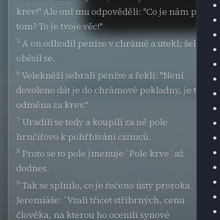
krev!" Ale oni mu odpověděli: "Co je nám po
tom? To je tvoje věc!"
5
A on odhodil peníze v chrámě a utekl; šel a
oběsil se.
6
Velekněží sebrali peníze a řekli: "Není
dovoleno dát je do chrámové pokladny, je to
odměna za krev."
7
Uradili se tedy a koupili za ně pole
hrnčířovo k pohřbívání cizinců.
8
Proto se to pole jmenuje `Pole krve´ až
dodnes.
9
Tak se splnilo, co je řečeno ústy proroka
Jeremiáše: `Vzali třicet stříbrných, cenu
člověka, na kterou ho ocenili synové