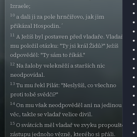
Izraele;
10
a dali ji za pole hrnčířovo, jak jim
přikázal Hospodin.´
11
A Ježíš byl postaven před vladaře. Vladař
mu položil otázku: "Ty jsi král Židů?" Ježíš
odpověděl: "Ty sám to říkáš."
12
Na žaloby velekněží a starších nic
neodpovídal.
13
Tu mu řekl Pilát: "Neslyšíš, co všechno
proti tobě svědčí?"
14
On mu však neodpověděl ani na jedinou
věc, takže se vladař velice divil.
15
O svátcích měl vladař ve zvyku propouštět
zástupu jednoho vězně, kterého si přáli.