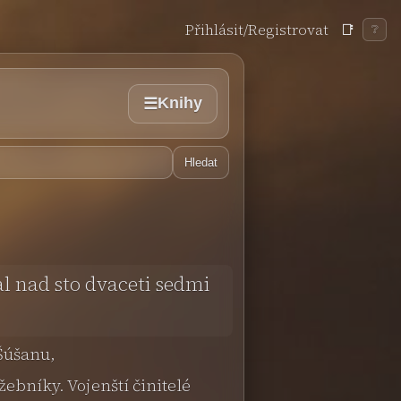
Přihlásit/Registrovat
📑
❔
Knihy
☰
Hledat
al nad sto dvaceti sedmi
Šúšanu,
ebníky. Vojenští činitelé