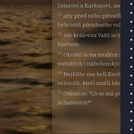
Zetarovi a Karkasovi, sedmi 
11
aby před něho přivedli krá
byla totiž půvabného vzhledu
12
Ale královna Vašti se zdráhal
hněvem.
13
Obrátil se na mudrce znalé 
světských i náboženských.
14
Nejblíže mu byli Karšena,
velmožů, kteří směli hledět na
15
Otázal se: "Co se má podle z
Achašveróš?"