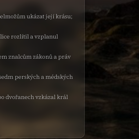
velmožům ukázat její krásu;
ice rozlítil a vzplanul
všem znalcům zákonů a práv
, sedm perských a médských
í po dvořanech vzkázal král