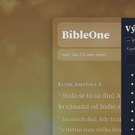
Vý
BibleOne
Ester, kapitola 1
1
Stalo se to za dnů Acha
krajinami od Indie až po
2
Za oněch dnů, kdy král Acha
3
v třetím roce svého kralován