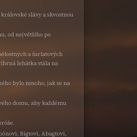
 královské slávy a skvostnou
nu, od největšího po
bělostných a šarlatových
íbrná lehátka stála na
kého bylo mnoho, jak se na
m svého domu, aby každému
eróše.
ónovi, Bigtovi, Abagtovi,