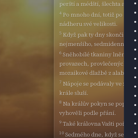
perští a médští, šlechta a sp
4
Po mnoho dní, totiž po sto o
nádheru své velikosti.
5
Když pak ty dny skončily, us
nejmenšího, sedmidenní hodo
6
Sněhobílé tkaniny lněné a ba
provazech, provlečených stří
mozaikové dlažbě z alabastru
7
Nápoje se podávaly ve zlatýc
krále sluší.
8
Na králův pokyn se popíjelo
vyhověli podle přání.
9
Také královna Vašti pořádal
10
Sedmého dne, když se král r