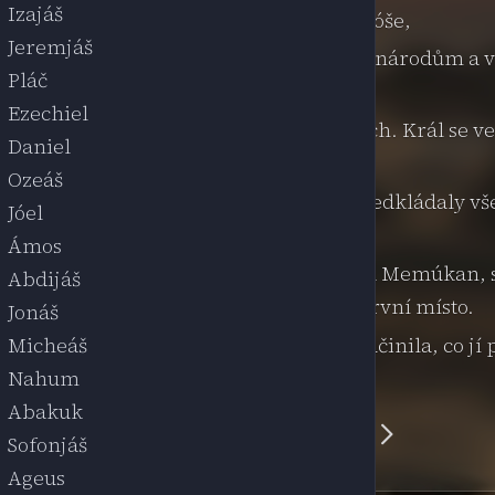
Izajáš
dvořanům, obsluhujícím krále Achašveróše,
Jeremjáš
lovnu Vašti s královskou korunou. Chtěl národům a 
Pláč
.
Ezechiel
a přijít, jak jí vzkázal král po dvořanech. Král se vel
Daniel
Ozeáš
časů, neboť tak se královy záležitosti předkládaly 
Jóel
Ámos
 Šetar, Admata, Taršíš, Meres, Marsena a Memúkan
Abdijáš
 královu tvář a v království zaujímali první místo.
Jonáš
ákona stát s královnou Vašti za to, že neučinila, co j
Micheáš
Nahum
Abakuk
📖
¶
☀️
🔲
Sofonjáš
Ageus