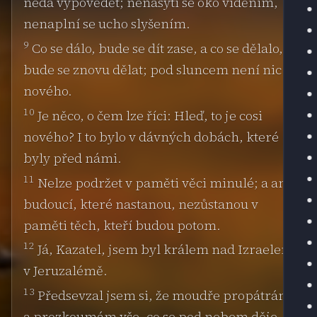
nedá vypovědět; nenasytí se oko viděním,
nenaplní se ucho slyšením.
9
Co se dálo, bude se dít zase, a co se dělalo,
bude se znovu dělat; pod sluncem není nic
nového.
10
Je něco, o čem lze říci: Hleď, to je cosi
nového? I to bylo v dávných dobách, které
byly před námi.
11
Nelze podržet v paměti věci minulé; a ani
budoucí, které nastanou, nezůstanou v
paměti těch, kteří budou potom.
12
Já, Kazatel, jsem byl králem nad Izraelem
v Jeruzalémě.
13
Předsevzal jsem si, že moudře propátrám
a prozkoumám vše, co se pod nebem děje.