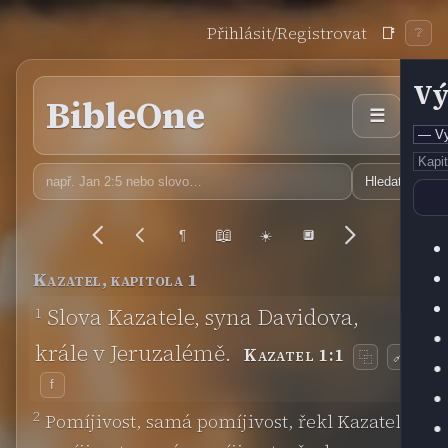
Přihlásit/Registrovat
📑
❔
Vý
BibleOne
☰
Hledat
📖
¶
☀️
🔲
Kazatel, kapitola 1
1
Slova Kazatele, syna Davidova,
krále v Jeruzalémě.
Kazatel 1:1
🔗
⿻
f
2
Pomíjivost, samá pomíjivost, řekl Kazatel,