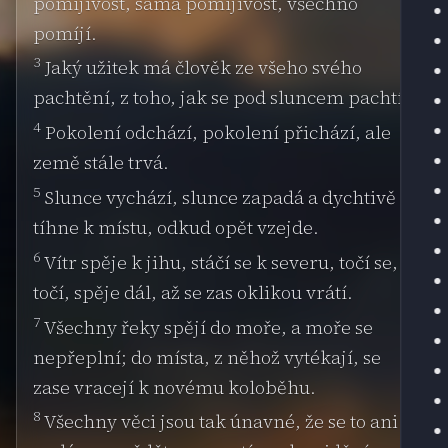
pomíjivost, samá pomíjivost, všechno
pomíjí.
3
Jaký užitek má člověk ze všeho svého
pachtění, z toho, jak se pod sluncem pachtí?
4
Pokolení odchází, pokolení přichází, ale
země stále trvá.
5
Slunce vychází, slunce zapadá a dychtivě
tíhne k místu, odkud opět vzejde.
6
Vítr spěje k jihu, stáčí se k severu, točí se,
točí, spěje dál, až se zas oklikou vrátí.
7
Všechny řeky spějí do moře, a moře se
nepřeplní; do místa, z něhož vytékají, se
zase vracejí k novému koloběhu.
8
Všechny věci jsou tak únavné, že se to ani