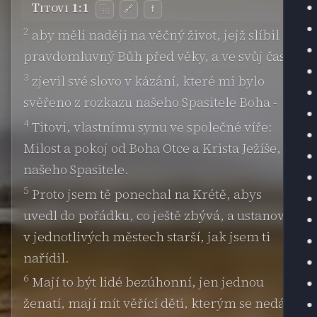
Titovi 1:1
🔗
f
⿻
2
aby měli naději na věčný život, jejž slíbil
pravdomluvný Bůh před věky, a ve svůj čas
3
zjevil své slovo v kázání, které mi bylo
svěřeno z rozkazu našeho Spasitele Boha -
4
Titovi, vlastnímu synu ve společné víře:
Milost a pokoj od Boha Otce a Krista Ježíše,
našeho Spasitele.
5
Proto jsem tě ponechal na Krétě, abys
uvedl do pořádku, co ještě zbývá, a ustanovil
v jednotlivých městech starší, jak jsem ti
nařídil.
6
Mají to být lidé bezúhonní, jen jednou
ženatí, mají mít věřící děti, kterým se nedá