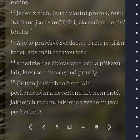
rodiny.
12
Jeden z nich, jejich vlastní prorok, řekl:
`Kréťané jsou samí lháři, zlá zvířata, lenivá
břicha.´
13
A je to pravdivé svědectví. Proto je přísně
kárej, aby měli zdravou víru
14
a nedrželi se židovských bájí a příkazů
lidí, kteří se odvracejí od pravdy.
15
Čistým je všechno čisté. Ale
poskvrněným a nevěřícím nic není čisté.
Jak jejich rozum, tak jejich svědomí jsou
poskvrněny.
📖
¶
☀️
🔲