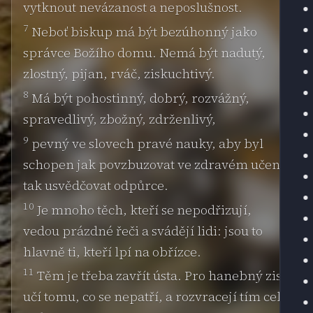
vytknout nevázanost a neposlušnost.
7
Neboť biskup má být bezúhonný jako
správce Božího domu. Nemá být nadutý,
zlostný, pijan, rváč, ziskuchtivý.
8
Má být pohostinný, dobrý, rozvážný,
spravedlivý, zbožný, zdrženlivý,
9
pevný ve slovech pravé nauky, aby byl
schopen jak povzbuzovat ve zdravém učení,
tak usvědčovat odpůrce.
10
Je mnoho těch, kteří se nepodřizují,
vedou prázdné řeči a svádějí lidi: jsou to
hlavně ti, kteří lpí na obřízce.
11
Těm je třeba zavřít ústa. Pro hanebný zisk
učí tomu, co se nepatří, a rozvracejí tím celé