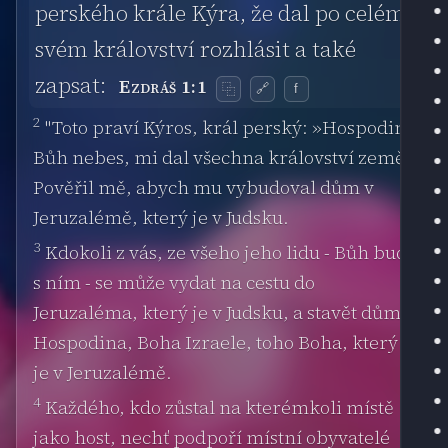
perského krále Kýra, že dal po celém
svém království rozhlásit a také
zapsat:
Ezdráš 1:1
🔗
f
⿻
2
"Toto praví Kýros, král perský: »Hospodin,
Bůh nebes, mi dal všechna království země.
Pověřil mě, abych mu vybudoval dům v
Jeruzalémě, který je v Judsku.
3
Kdokoli z vás, ze všeho jeho lidu - Bůh buď
s ním - se může vydat na cestu do
Jeruzaléma, který je v Judsku, a stavět dům
Hospodina, Boha Izraele, toho Boha, který
je v Jeruzalémě.
4
Každého, kdo zůstal na kterémkoli místě
jako host, nechť podpoří místní obyvatelé