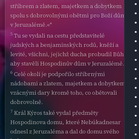
stříbrem a zlatem, majetkem a dobytkem
spolu s dobrovolnými obětmi pro Boží dům
v Jeruzalémě.«"
5
Tu se vydali na cestu představitelé
judských a benjamínských rodů, kněží a
levité, všichni, jejichž ducha probudil Bůh,
aby stavěli Hospodinův dům v Jeruzalémě.
6
Celé okolí je podpořilo stříbrnými
nádobami a zlatem, majetkem a dobytkem i
vzácnými dary kromě toho, co obětovali
dobrovolně.
7
Král Kýros také vydal předměty
Hospodinova domu, které Nebúkadnesar
odnesl z Jeruzaléma a dal do domu svého