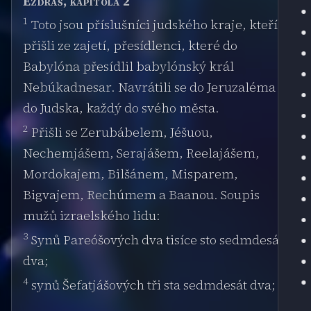
Ezdráš, kapitola 2
1
Toto jsou příslušníci judského kraje, kteří
přišli ze zajetí, přesídlenci, které do
Babylóna přesídlil babylónský král
Nebúkadnesar. Navrátili se do Jeruzaléma a
do Judska, každý do svého města.
2
Přišli se Zerubábelem, Jéšuou,
Nechemjášem, Serajášem, Reelajášem,
Mordokajem, Bilšánem, Misparem,
Bigvajem, Rechúmem a Baanou. Soupis
mužů izraelského lidu:
3
Synů Pareóšových dva tisíce sto sedmdesát
dva;
4
synů Šefatjášových tři sta sedmdesát dva;