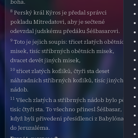
boha.
8
Perský král Kýros je předal správci
pokladu Mitredatovi, aby je sečtené
odevzdal judskému předáku Šéšbasarovi.
9
Toto je jejich soupis: třicet zlatých obětních
misek, tisíc stříbrných obětních misek,
dvacet devět jiných misek,
10
třicet zlatých koflíků, čtyři sta deset
náhradních stříbrných koflíků, tisíc jiných
nádob.
11
Všech zlatých a stříbrných nádob bylo pět
tisíc čtyři sta. To všechno přinesl Šéšbasar,
když byli přivedeni přesídlenci z Babylóna
do Jeruzaléma.