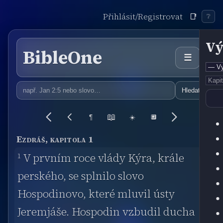
Přihlásit/Registrovat
📑
❔
Vý
BibleOne
☰
Hledat
📖
¶
☀️
🔲
Ezdráš, kapitola 1
1
V prvním roce vlády Kýra, krále
perského, se splnilo slovo
Hospodinovo, které mluvil ústy
Jeremjáše. Hospodin vzbudil ducha