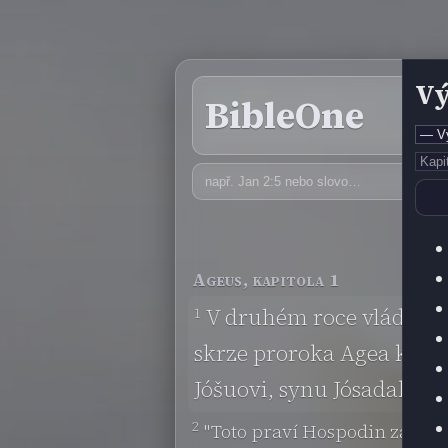
Vý
BibleOne
Ageus, kapitola 1
1
V druhém roce vlády krá
skrze proroka Agea k jud
Jóšuovi, synu Jósadakovu
2
"Toto praví Hospodin zástupů