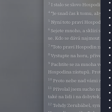
3
I stalo se slovo Hospodinovo
4
"Je snad čas k tomu, abyste 
5
Nyní toto praví Hospodin zás
6
Sejete mnoho, a sklízí se málo
se. Kdo se dává najmout za mz
7
"Toto praví Hospodin zástupů:
8
Vystupte na horu, přivezte d
9
Pachtíte se za mnoha věcmi a
Hospodina zástupů. Protože mů
10
Proto nebe nad vámi zadrže
11
Přivolal jsem sucho na zemi 
také na lidi i na dobytek, na 
12
Tehdy Zerubábel, syn Šealtíe