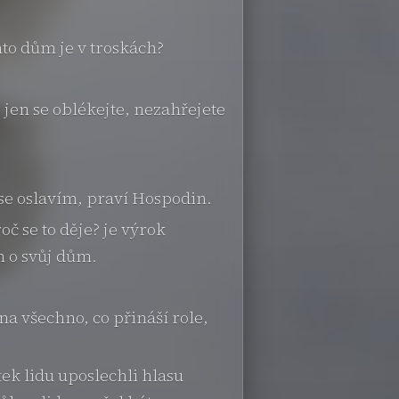
to dům je v troskách?
; jen se oblékejte, nezahřejete
 se oslavím, praví Hospodin.
č se to děje? je výrok
n o svůj dům.
 na všechno, co přináší role,
tek lidu uposlechli hlasu