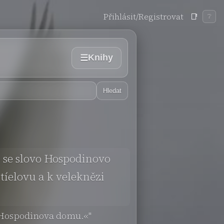
Přihlásit/Registrovat
📑
❔
Knihy
☰
Hledat
o se slovo Hospodinovo
tíelovu a k veleknězi
ní Hospodinova domu.«"