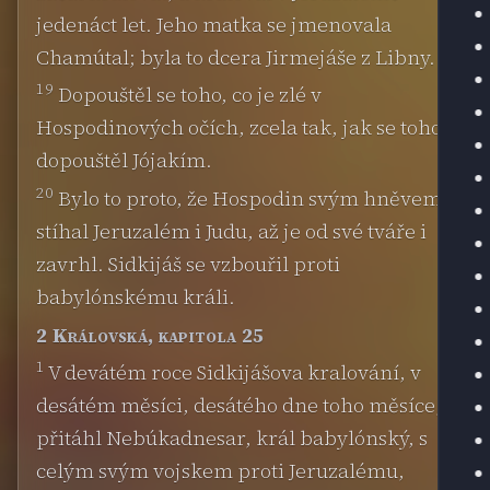
jedenáct let. Jeho matka se jmenovala
Chamútal; byla to dcera Jirmejáše z Libny.
19
Dopouštěl se toho, co je zlé v
Hospodinových očích, zcela tak, jak se toho
dopouštěl Jójakím.
20
Bylo to proto, že Hospodin svým hněvem
stíhal Jeruzalém i Judu, až je od své tváře i
zavrhl. Sidkijáš se vzbouřil proti
babylónskému králi.
2 Královská, kapitola 25
1
V devátém roce Sidkijášova kralování, v
desátém měsíci, desátého dne toho měsíce,
přitáhl Nebúkadnesar, král babylónský, s
celým svým vojskem proti Jeruzalému,