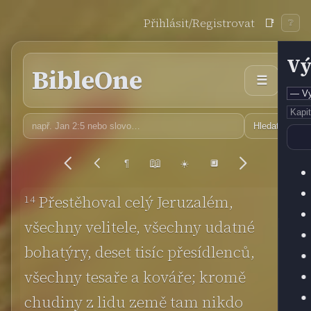
Přihlásit/Registrovat
📑
❔
Vý
BibleOne
☰
Hledat
📖
¶
☀️
🔲
14
Přestěhoval celý Jeruzalém,
všechny velitele, všechny udatné
bohatýry, deset tisíc přesídlenců,
všechny tesaře a kováře; kromě
chudiny z lidu země tam nikdo