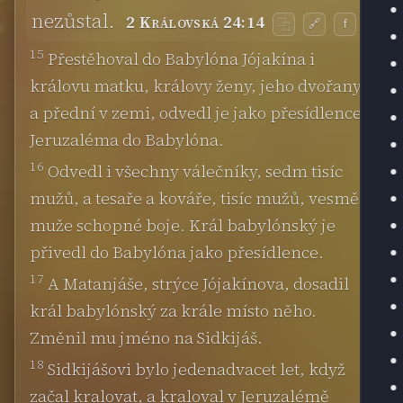
nezůstal.
2 Královská 24:14
🔗
f
⿻
15
Přestěhoval do Babylóna Jójakína i
královu matku, královy ženy, jeho dvořany
a přední v zemi, odvedl je jako přesídlence z
Jeruzaléma do Babylóna.
16
Odvedl i všechny válečníky, sedm tisíc
mužů, a tesaře a kováře, tisíc mužů, vesměs
muže schopné boje. Král babylónský je
přivedl do Babylóna jako přesídlence.
17
A Matanjáše, strýce Jójakínova, dosadil
král babylónský za krále místo něho.
Změnil mu jméno na Sidkijáš.
18
Sidkijášovi bylo jedenadvacet let, když
začal kralovat, a kraloval v Jeruzalémě