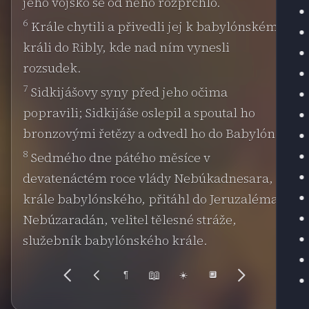
jeho vojsko se od něho rozprchlo.
6
Krále chytili a přivedli jej k babylónskému
králi do Ribly, kde nad ním vynesli
rozsudek.
7
Sidkijášovy syny před jeho očima
popravili; Sidkijáše oslepil a spoutal ho
bronzovými řetězy a odvedl ho do Babylóna.
8
Sedmého dne pátého měsíce v
devatenáctém roce vlády Nebúkadnesara,
krále babylónského, přitáhl do Jeruzaléma
Nebúzaradán, velitel tělesné stráže,
služebník babylónského krále.
📖
¶
☀️
🔲