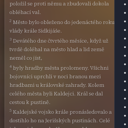
položil se proti němu a zbudovali dokola
obléhací val.
2
Město bylo obleženo do jedenáctého roku
vlády krále Sidkijáše.
3
Devátého dne čtvrtého měsíce, když už
tvrdě doléhal na město hlad a lid země
neměl co jíst,
4
byly hradby města prolomeny. Všichni
bojovníci uprchli v noci branou mezi
hradbami u královské zahrady. Kolem
celého města byli Kaldejci. Král se dal
cestou k pustině.
5
Kaldejské vojsko krále pronásledovalo a
dostihlo ho na Jerišských pustinách. Celé