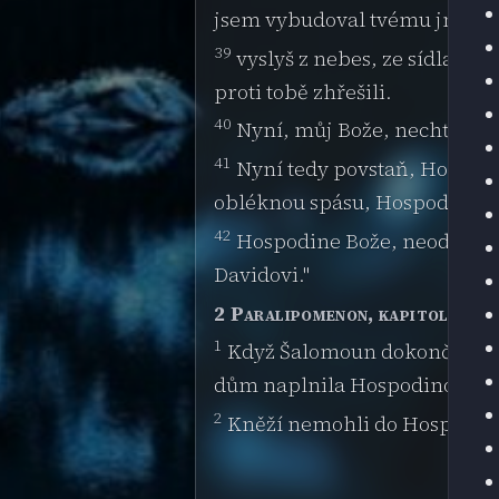
jsem vybudoval tvému jménu
39
vyslyš z nebes, ze sídla, k
proti tobě zhřešili.
40
Nyní, můj Bože, nechť jsou 
41
Nyní tedy povstaň, Hospodin
obléknou spásu, Hospodine Bož
42
Hospodine Bože, neodmítej
Davidovi."
2 Paralipomenon, kapitola 7
1
Když Šalomoun dokončil svou 
dům naplnila Hospodinova sl
2
Kněží nemohli do Hospodino