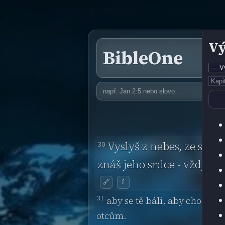
Vý
BibleOne
30
Vyslyš z nebes, ze sídl
znáš jeho srdce - vždyť t
🔗
f
31
aby se tě báli, aby chodili 
otcům.