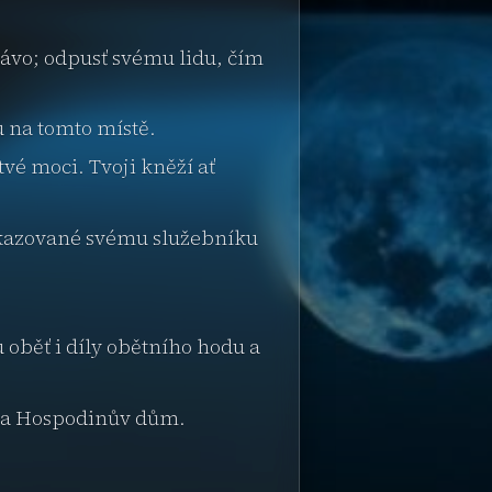
rávo; odpusť svému lidu, čím
u na tomto místě.
vé moci. Tvoji kněží ať
kazované svému služebníku
oběť i díly obětního hodu a
la Hospodinův dům.