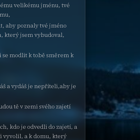
 tvému velikému jménu, tvé
omu,
lat, aby poznaly tvé jméno
ům, který jsem vybudoval,
li se modlit k tobě směrem k
áš a vydáš je nepříteli,aby je
budou tě v zemi svého zajetí
h, kdo je odvedli do zajetí, a
i vyvolil, a k domu, který