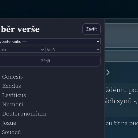
běr verše
Zavřít
Přejít
📖
¶
☀️
🔲
Genesis
Exodus
a, kde přebýváš, a odpusť, odplať každému pod
Leviticus
y sám jediný znáš přece srdce lidských synů -,
Numeri
Deuteronomium
Jozue
po tvých cestách po všechny dny, kdy budou žít na půd
Soudců