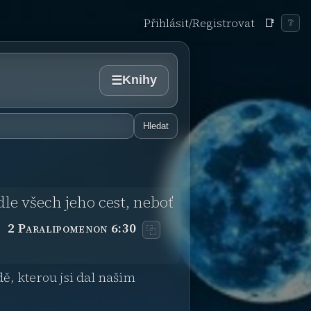
Přihlásit/Registrovat
📑
❔
Knihy
☰
Hledat
le všech jeho cest, neboť
2 Paralipomenon 6:30
⿻
ě, kterou jsi dal našim