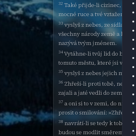
32
Také přijde-li cizinec, kte
mocné ruce a tvé vztažené paž
33
vyslyš z nebes, ze sídla, kd
všechny národy země a bály se 
nazývá tvým jménem.
34
Vytáhne-li tvůj lid do boje 
tomuto městu, které jsi vyvo
35
vyslyš z nebes jejich modli
36
Zhřeší-li proti tobě, neboť 
zajali a jaté vedli do země vz
37
a oni si to v zemi, do níž by
prosit o smilování: »Zhřešili j
38
navrátí-li se tedy k tobě cel
budou se modlit směrem ke své 