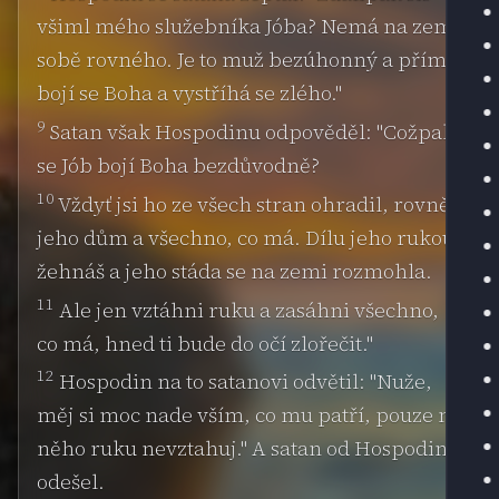
všiml mého služebníka Jóba? Nemá na zemi
sobě rovného. Je to muž bezúhonný a přímý,
bojí se Boha a vystříhá se zlého."
9
Satan však Hospodinu odpověděl: "Cožpak
se Jób bojí Boha bezdůvodně?
10
Vždyť jsi ho ze všech stran ohradil, rovněž
jeho dům a všechno, co má. Dílu jeho rukou
žehnáš a jeho stáda se na zemi rozmohla.
11
Ale jen vztáhni ruku a zasáhni všechno,
co má, hned ti bude do očí zlořečit."
12
Hospodin na to satanovi odvětil: "Nuže,
měj si moc nade vším, co mu patří, pouze na
něho ruku nevztahuj." A satan od Hospodina
odešel.