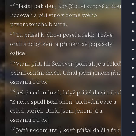
13
Nastal pak den, kdy Jóbovi synové a dcery
hodovali a pili víno v domě svého
prvorozeného bratra.
14
Tu přišel k Jóbovi posel a řekl: "Právě
orali s dobytkem a při něm se popásaly
oslice.
15
Vtom přitrhli Šebovci, pobrali je a čeleď
pobili ostřím meče. Unikl jsem jenom já a
oznamuji ti to."
16
Ještě nedomluvil, když přišel další a řekl:
"Z nebe spadl Boží oheň, zachvátil ovce a
čeleď pozřel. Unikl jsem jenom já a
oznamuji ti to."
17
Ještě nedomluvil, když přišel další a řekl: