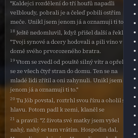
"Kaldejci rozdělení do tří houfů napadli
velbloudy, pobrali je a čeleď pobili ostřím
meče. Unikl jsem jenom já a oznamuji ti to."
18
Ještě nedomluvil, když přišel další a řekl:
"Tvoji synové a dcery hodovali a pili víno v
domě svého prvorozeného bratra.
19
Vtom se zvedl od pouště silný vítr a opřel
se ze všech čtyř stran do domu. Ten se na
mladé lidi zřítil a oni zahynuli. Unikl jsem
jenom já a oznamuji ti to."
20
Tu Jób povstal, roztrhl svou řízu a oholil si
hlavu. Potom padl k zemi, klaněl se
21
a pravil: "Z života své matky jsem vyšel
nahý, nahý se tam vrátím. Hospodin dal,