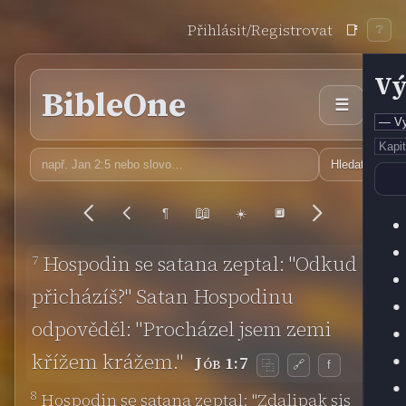
Přihlásit/Registrovat
📑
❔
Vý
BibleOne
☰
Hledat
📖
¶
☀️
🔲
7
Hospodin se satana zeptal: "Odkud
přicházíš?" Satan Hospodinu
odpověděl: "Procházel jsem zemi
křížem krážem."
Jób 1:7
🔗
f
⿻
8
Hospodin se satana zeptal: "Zdalipak sis