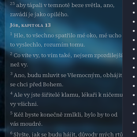
25
aby tápali v temnotě beze světla, ano,
zavádí je jako opilého.
Jób, kapitola 13
1
Hle, to všechno spatřilo mé oko, mé ucho
to vyslechlo, rozumím tomu.
2
Co víte vy, to vím také, nejsem zpozdilejší
než vy.
3
Ano, budu mluvit se Všemocným, obhájit
se chci před Bohem.
4
Ale vy jste šiřitelé klamu, lékaři k ničemu,
vy všichni.
5
Kéž byste konečně zmlkli, bylo by to od
vás moudré.
6
Slyšte, jak se budu hájit, důvody mých rtů