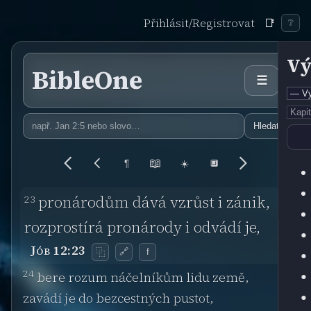
Přihlásit/Registrovat
📑
❔
Vý
BibleOne
☰
Hledat
📖
¶
☀️
🔲
23
pronárodům dává vzrůst i zánik,
rozprostírá pronárody i odvádí je,
Jób 12:23
🔗
f
⿻
24
bere rozum náčelníkům lidu země,
zavádí je do bezcestných pustot,