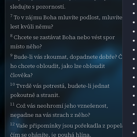
sledujte s pozorností.
7
To v zájmu Boha mluvíte podlost, mluvíte
lest kvůli němu?
8
Chcete se zastávat Boha nebo vést spor
místo něho?
9
Bude-li vás zkoumat, dopadnete dobře? Či
ho chcete obloudit, jako lze obloudit
člověka?
10
Tvrdě vás potrestá, budete-li jednat
pokoutně a stranit.
11
Což vás neohromí jeho vznešenost,
nepadne na vás strach z něho?
12
Vaše připomínky jsou pořekadla z popela,
čím se oháníte, je pouhá hlína.