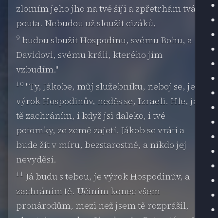
zlomím jeho jho na tvé šíji a zpřetrhám tvá
pouta. Nebudou už sloužit cizáků,
9
budou sloužit Hospodinu, svému Bohu, a
Davidovi, svému králi, kterého jim
vzbudím."
10
"Ty, Jákobe, můj služebníku, neboj se, je
výrok Hospodinův, neděs se, Izraeli. Hle, já
tě zachráním, i když jsi daleko, i tvé
potomky, ze země zajetí. Jákob se vrátí a
bude žít v míru, bezstarostně, a nikdo jej
nevyděsí.
11
Já budu s tebou, je výrok Hospodinův, a
zachráním tě. Učiním konec všem
pronárodům, mezi než jsem tě rozprášil,