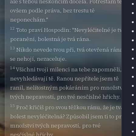
ale s tebou neskončím docela. Potrestám tě
ovšem podle práva, bez trestu tě
neponechám."
12
Toto praví Hospodin: "Nevyléčitelné je tvé
poranění, bolestná je tvá rána.
13
Nikdo nevede tvou při, tvá otevřená rána
se nehojí, nezaceluje.
14
Všichni tvoji milenci na tebe zapomněli,
nevyhledávají tě. Ranou nepřítele jsem tě
ranil, nelítostným pokáráním pro množství
tvých nepravostí, pro tvé nesčíslné hříchy.
15
Proč křičíš pro svou těžkou ránu, že je tvá
bolest nevyléčitelná? Způsobil jsem ti to pro
množství tvých nepravostí, pro tvé
nesčíslné hříchy.