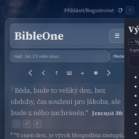
Přihlásit/Registrovat
📑
❔
Vý
BibleOne
☰
Hledat
📖
¶
☀️
🔲
7
Běda, bude to veliký den, bez
obdoby, čas soužení pro Jákoba, ale
bude z něho zachráněn."
Jeremjáš 30:7
🔗
f
⿻
8
"V onen den, je výrok Hospodina zástupů,