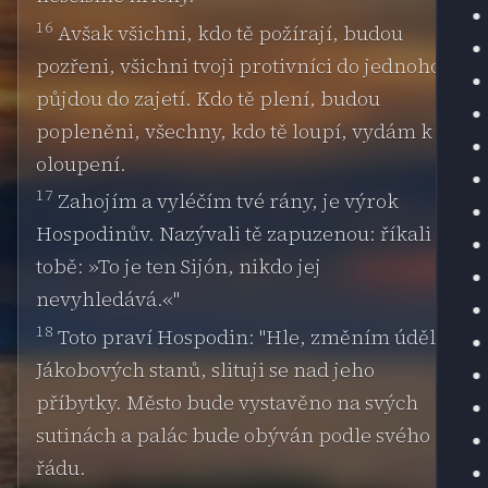
16
Avšak všichni, kdo tě požírají, budou
pozřeni, všichni tvoji protivníci do jednoho
půjdou do zajetí. Kdo tě plení, budou
popleněni, všechny, kdo tě loupí, vydám k
oloupení.
17
Zahojím a vyléčím tvé rány, je výrok
Hospodinův. Nazývali tě zapuzenou: říkali o
tobě: »To je ten Sijón, nikdo jej
nevyhledává.«"
18
Toto praví Hospodin: "Hle, změním úděl
Jákobových stanů, slituji se nad jeho
příbytky. Město bude vystavěno na svých
sutinách a palác bude obýván podle svého
řádu.