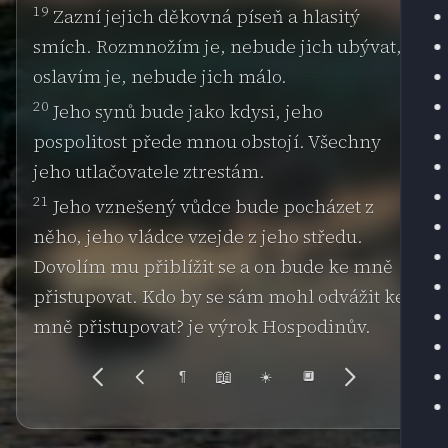
19
Zazní jejich děkovná píseň a hlasitý
smích. Rozmnožím je, nebude jich ubývat,
oslavím je, nebude jich málo.
20
Jeho synů bude jako kdysi, jeho
pospolitost přede mnou obstojí. Všechny
jeho utlačovatele ztrestám.
21
Jeho vznešený vůdce bude pocházet z
něho, jeho vládce vzejde z jeho středu.
Dovolím mu přiblížit se a on bude ke mně
přistupovat. Kdo by se sám mohl odvážit ke
mně přistupovat? je výrok Hospodinův.
📖
¶
☀️
🔲