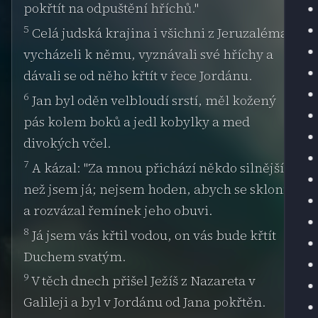
pokřtít na odpuštění hříchů."
5
Celá judská krajina i všichni z Jeruzaléma
vycházeli k němu, vyznávali své hříchy a
dávali se od něho křtít v řece Jordánu.
6
Jan byl oděn velbloudí srstí, měl kožený
pás kolem boků a jedl kobylky a med
divokých včel.
7
A kázal: "Za mnou přichází někdo silnější,
než jsem já; nejsem hoden, abych se sklonil
a rozvázal řemínek jeho obuvi.
8
Já jsem vás křtil vodou, on vás bude křtít
Duchem svatým.
9
V těch dnech přišel Ježíš z Nazareta v
Galileji a byl v Jordánu od Jana pokřtěn.