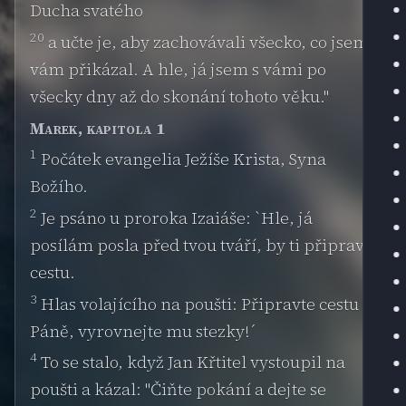
Ducha svatého
20
a učte je, aby zachovávali všecko, co jsem
vám přikázal. A hle, já jsem s vámi po
všecky dny až do skonání tohoto věku."
Marek, kapitola 1
1
Počátek evangelia Ježíše Krista, Syna
Božího.
2
Je psáno u proroka Izaiáše: `Hle, já
posílám posla před tvou tváří, by ti připravil
cestu.
3
Hlas volajícího na poušti: Připravte cestu
Páně, vyrovnejte mu stezky!´
4
To se stalo, když Jan Křtitel vystoupil na
poušti a kázal: "Čiňte pokání a dejte se