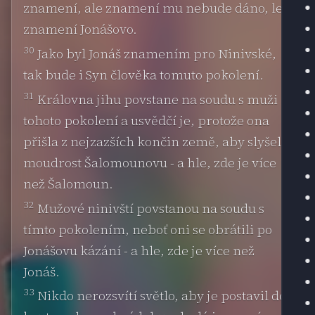
znamení, ale znamení mu nebude dáno, leč
znamení Jonášovo.
30
Jako byl Jonáš znamením pro Ninivské,
tak bude i Syn člověka tomuto pokolení.
31
Královna jihu povstane na soudu s muži
tohoto pokolení a usvědčí je, protože ona
přišla z nejzazších končin země, aby slyšela
moudrost Šalomounovu - a hle, zde je více
než Šalomoun.
32
Mužové ninivští povstanou na soudu s
tímto pokolením, neboť oni se obrátili po
Jonášovu kázání - a hle, zde je více než
Jonáš.
33
Nikdo nerozsvítí světlo, aby je postavil do