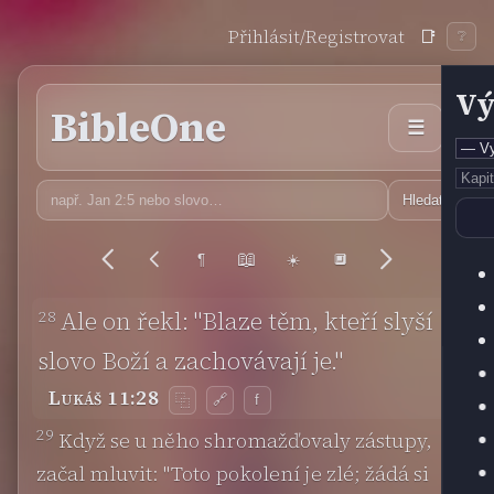
Přihlásit/Registrovat
📑
❔
Vý
BibleOne
☰
Hledat
📖
¶
☀️
🔲
28
Ale on řekl: "Blaze těm, kteří slyší
slovo Boží a zachovávají je."
Lukáš 11:28
🔗
f
⿻
29
Když se u něho shromažďovaly zástupy,
začal mluvit: "Toto pokolení je zlé; žádá si