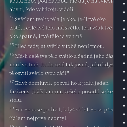
kouta nebo pod nádobu, ale dá je na svícen,
aby ti, kdo vcházejí, viděli.
34
Světlem tvého těla je oko. Je-li tvé oko
čisté, i celé tvé tělo má světlo. Je-li však tvé
oko špatné, i tvé tělo je ve tmě.
35
Hleď tedy, ať světlo v tobě není tmou.
36
Má-li celé tvé tělo světlo a žádná jeho část
není ve tmě, bude celé tak jasné, jako když
tě osvítí světlo svou září."
37
Když domluvil, pozval ho k jídlu jeden
farizeus. Ježíš k němu vešel a posadil se ke
stolu.
38
Farizeus se podivil, když viděl, že se před
jídlem nejprve neomyl.
39