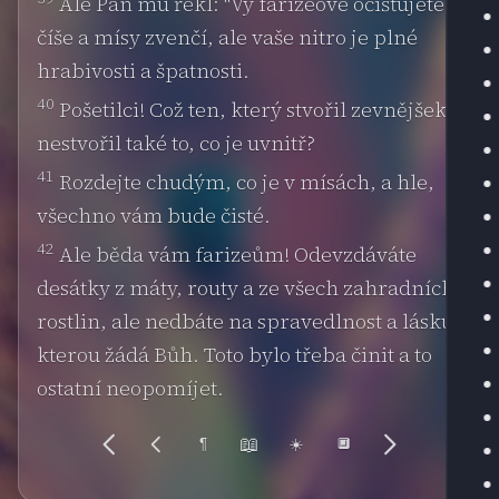
Ale Pán mu řekl: "Vy farizeové očišťujete
číše a mísy zvenčí, ale vaše nitro je plné
hrabivosti a špatnosti.
40
Pošetilci! Což ten, který stvořil zevnějšek,
nestvořil také to, co je uvnitř?
41
Rozdejte chudým, co je v mísách, a hle,
všechno vám bude čisté.
42
Ale běda vám farizeům! Odevzdáváte
desátky z máty, routy a ze všech zahradních
rostlin, ale nedbáte na spravedlnost a lásku,
kterou žádá Bůh. Toto bylo třeba činit a to
ostatní neopomíjet.
📖
¶
☀️
🔲