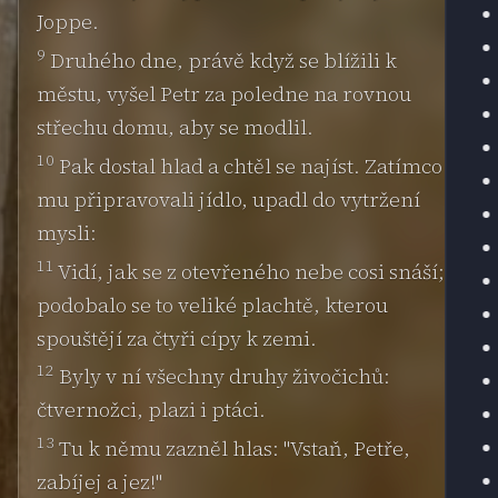
Joppe.
9
Druhého dne, právě když se blížili k
městu, vyšel Petr za poledne na rovnou
střechu domu, aby se modlil.
10
Pak dostal hlad a chtěl se najíst. Zatímco
mu připravovali jídlo, upadl do vytržení
mysli:
11
Vidí, jak se z otevřeného nebe cosi snáší;
podobalo se to veliké plachtě, kterou
spouštějí za čtyři cípy k zemi.
12
Byly v ní všechny druhy živočichů:
čtvernožci, plazi i ptáci.
13
Tu k němu zazněl hlas: "Vstaň, Petře,
zabíjej a jez!"