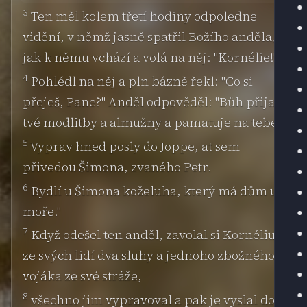
3
Ten měl kolem třetí hodiny odpoledne
vidění, v němž jasně spatřil Božího anděla,
jak k němu vchází a volá na něj: "Kornélie!"
4
Pohlédl na něj a pln bázně řekl: "Co si
přeješ, Pane?" Anděl odpověděl: "Bůh přijal
tvé modlitby a almužny a pamatuje na tebe.
5
Vyprav hned posly do Joppe, ať sem
přivedou Šimona, zvaného Petr.
6
Bydlí u Šimona koželuha, který má dům u
moře."
7
Když odešel ten anděl, zavolal si Kornélius
ze svých lidí dva sluhy a jednoho zbožného
vojáka ze své stráže,
8
všechno jim vypravoval a pak je vyslal do