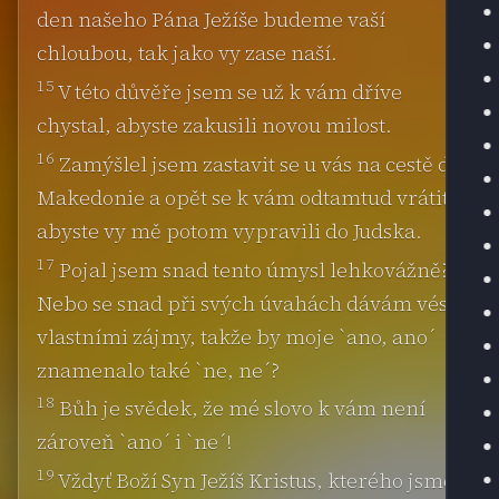
den našeho Pána Ježíše budeme vaší
chloubou, tak jako vy zase naší.
15
V této důvěře jsem se už k vám dříve
chystal, abyste zakusili novou milost.
16
Zamýšlel jsem zastavit se u vás na cestě do
Makedonie a opět se k vám odtamtud vrátit,
abyste vy mě potom vypravili do Judska.
17
Pojal jsem snad tento úmysl lehkovážně?
Nebo se snad při svých úvahách dávám vést
vlastními zájmy, takže by moje `ano, ano´
znamenalo také `ne, ne´?
18
Bůh je svědek, že mé slovo k vám není
zároveň `ano´ i `ne´!
19
Vždyť Boží Syn Ježíš Kristus, kterého jsme