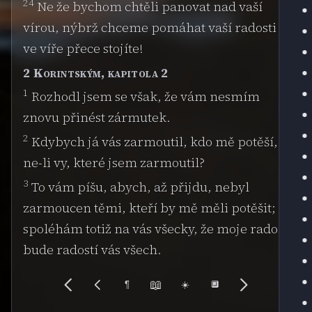
24
Ne že bychom chtěli panovat nad vaší
vírou, nýbrž chceme pomáhat vaší radosti -
ve víře přece stojíte!
2 Korintským, kapitola 2
1
Rozhodl jsem se však, že vám nesmím
znovu přinést zármutek.
2
Kdybych já vás zarmoutil, kdo mě potěší,
ne-li vy, které jsem zarmoutil?
3
To vám píšu, abych, až přijdu, nebyl
zarmoucen těmi, kteří by mě měli potěšit;
spoléhám totiž na vás všecky, že moje radost
bude radostí vás všech.
📖
¶
☀️
🔲