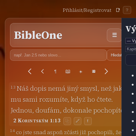
Přihlásit/Registrovat
📑
❔
Vý
BibleOne
☰
Hledat
📖
¶
☀️
🔲
13
Náš dopis nemá jiný smysl, než jak
mu sami rozumíte, když ho čtete.
Jednou, doufám, dokonale pochopíte,
2 Korintským 1:13
🔗
f
⿻
14
co jste snad aspoň zčásti již pochopili, že v