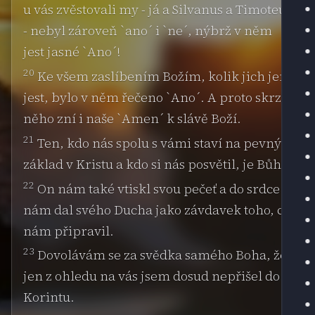
u vás zvěstovali my - já a Silvanus a Timoteus
- nebyl zároveň `ano´ i `ne´, nýbrž v něm
jest jasné `Ano´!
20
Ke všem zaslíbením Božím, kolik jich jen
jest, bylo v něm řečeno `Ano´. A proto skrze
něho zní i naše `Amen´ k slávě Boží.
21
Ten, kdo nás spolu s vámi staví na pevný
základ v Kristu a kdo si nás posvětil, je Bůh.
22
On nám také vtiskl svou pečeť a do srdce
nám dal svého Ducha jako závdavek toho, co
nám připravil.
23
Dovolávám se za svědka samého Boha, že
jen z ohledu na vás jsem dosud nepřišel do
Korintu.