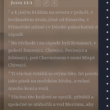
Jozue 11:1
🔗
f
⿻
2
a k jiným králům na severu v pohoří, v
Jordánském úvalu jižně od Kinarótu, v
Přímořské nížině i v Dórské pahorkatině na
západě.
3
Na východě i na západě byli Kenaanci, v
pohoří Emorejci, Chetejci, Perizejci a
Jebúsejci, pod Chermónem v zemi Mispě
Chivejci.
4
Ti všichni vytáhli se svými šiky, lid početný
jako písek na mořském břehu, a velmi
mnoho koní a vozů.
5
Všichni tito králové se spojili, přitáhli a
společně se utábořili u vod Merómu, aby