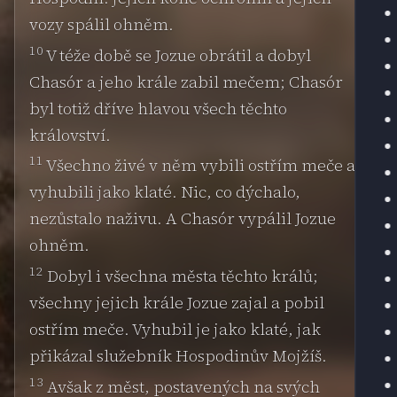
vozy spálil ohněm.
10
V téže době se Jozue obrátil a dobyl
Chasór a jeho krále zabil mečem; Chasór
byl totiž dříve hlavou všech těchto
království.
11
Všechno živé v něm vybili ostřím meče a
vyhubili jako klaté. Nic, co dýchalo,
nezůstalo naživu. A Chasór vypálil Jozue
ohněm.
12
Dobyl i všechna města těchto králů;
všechny jejich krále Jozue zajal a pobil
ostřím meče. Vyhubil je jako klaté, jak
přikázal služebník Hospodinův Mojžíš.
13
Avšak z měst, postavených na svých