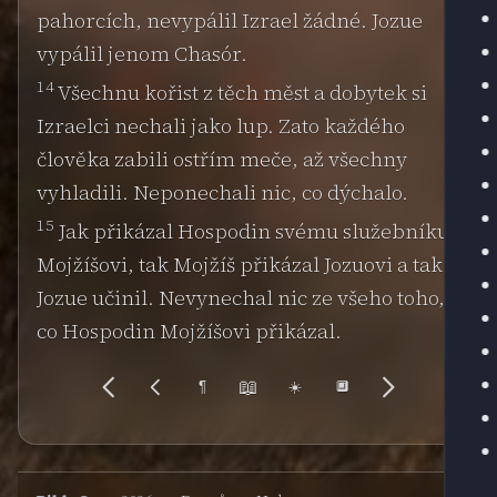
pahorcích, nevypálil Izrael žádné. Jozue
vypálil jenom Chasór.
14
Všechnu kořist z těch měst a dobytek si
Izraelci nechali jako lup. Zato každého
člověka zabili ostřím meče, až všechny
vyhladili. Neponechali nic, co dýchalo.
15
Jak přikázal Hospodin svému služebníku
Mojžíšovi, tak Mojžíš přikázal Jozuovi a tak
Jozue učinil. Nevynechal nic ze všeho toho,
co Hospodin Mojžíšovi přikázal.
📖
¶
☀️
🔲