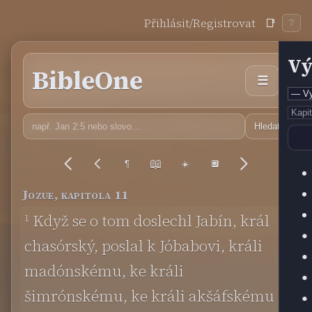
Přihlásit/Registrovat
📑
❔
Vý
BibleOne
☰
Hledat
📖
¶
☀️
🔲
Jozue, kapitola 11
1
Když se o tom doslechl Jabín, král
chasórský, poslal k Jóbabovi, králi
madónskému, ke králi
šimrónskému, ke králi akšáfskému