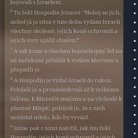
bojovali s Izraelem.
6
Tu řekl Hospodin Jozuovi: "Neboj se jich,
neboť já je zítra v tuto dobu vydám Izraeli
všechny skolené; jejich koně ochromíš a
jejich vozy spálíš ohněm."
7
A tak Jozue a všechen bojeschopný lid na
ně nečekaně přitáhli k vodám Merómu a
přepadli je.
8
A Hospodin je vydal Izraeli do rukou.
Pobíjeli je a pronásledovali až k velkému
Sidónu, k Misrefót-majimu a na východě k
planině Mispě; pobíjeli je, že z nich
nezůstal nikdo, kdo by vyvázl.
9
Jozue pak s nimi naložil, jak mu řekl
Hospodin: jejich koně ochromil a jejich