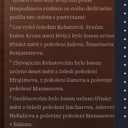
Hospodinova rozkazu ze svého dědičného
podílu tato města s pastvinami:
4
Los vyšel čeledím Kehatovců. Synům
kněze Árona mezi lévijci bylo losem určeno
třináct měst z pokolení Judova, Šimeónova a
Benjamínova.
5
Zbývajícím Kehatovcům bylo losem
určeno deset měst z čeledí pokolení
Efrajimova, z pokolení Danova a poloviny
pokolení Manasesova.
6
Geršónovcům bylo losem určeno třináct
měst z čeledí pokolení Isacharova, Ašerova,
Neftalíova a poloviny pokolení Manasesova
v Bášanu.