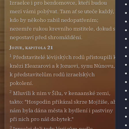
Izraelce i pro bezdomovce, kteří budou
mezi vámi pobývat. Tam ať se uteče každý,
kdo by někoho zabil nedopatřením;
nezemře rukou krevního mstitele, dokud se
nepostaví před shromáždění.
Jozue, kapitola 21
1
Představitelé lévijských rodů přistoupili ke
knězi Eleazarovi a k Jozuovi, synu Núnovu, a
k představitelům rodů izraelských
pokolení.
2
Mluvili k nim v Šílu, v kenaanské zemi,
takto: "Hospodin přikázal skrze Mojžíše, aby
nám byla dána města k bydlení i pastviny
při nich pro náš dobytek."
3
Izraelci dali tedy lévijcům podle