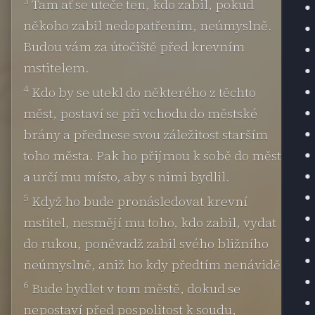
3
Tam ať se uteče ten, kdo zabil, pokud
někoho zabil nedopatřením, neúmyslně.
Budou vám za útočiště před krevním
mstitelem.
4
Kdo by se utekl do některého z těchto
měst, postaví se při vchodu do městské
brány a přednese svou záležitost starším
toho města. Pak ho přijmou k sobě do města
a určí mu místo, aby s nimi bydlil.
5
Když ho bude pronásledovat krevní
mstitel, nesmějí mu toho, kdo zabil, vydat
do rukou, poněvadž zabil svého bližního
neúmyslně, aniž ho kdy předtím nenáviděl.
6
Bude bydlet v tom městě, dokud se
nepostaví před pospolitost k soudu,