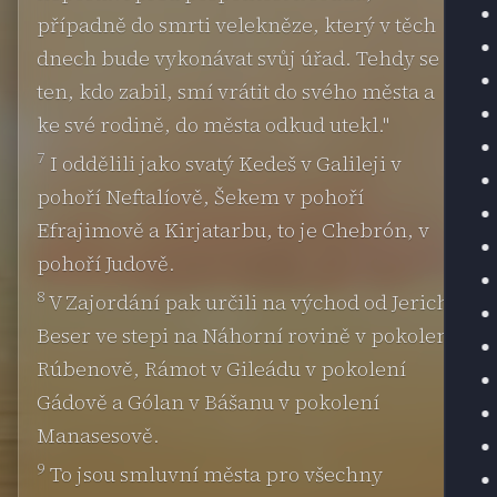
případně do smrti velekněze, který v těch
dnech bude vykonávat svůj úřad. Tehdy se
ten, kdo zabil, smí vrátit do svého města a
ke své rodině, do města odkud utekl."
7
I oddělili jako svatý Kedeš v Galileji v
pohoří Neftalíově, Šekem v pohoří
Efrajimově a Kirjatarbu, to je Chebrón, v
pohoří Judově.
8
V Zajordání pak určili na východ od Jericha
Beser ve stepi na Náhorní rovině v pokolení
Rúbenově, Rámot v Gileádu v pokolení
Gádově a Gólan v Bášanu v pokolení
Manasesově.
9
To jsou smluvní města pro všechny