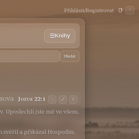
Přihlásit/Registrovat
📑
❔
Knihy
☰
Hledat
esova
Jozue 22:1
🔗
f
⿻
v. Uposlechli jste mě ve všem,
ám svěřil a přikázal Hospodin,