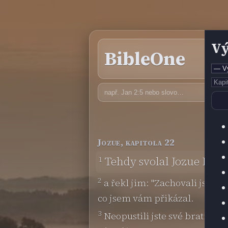
Vý
BibleOne
Jozue, kapitola 22
1
Tehdy svolal Jozue Rúb
2
a řekl jim: "Zachovali jste 
co jsem vám přikázal.
3
Neopustili jste své bratry po