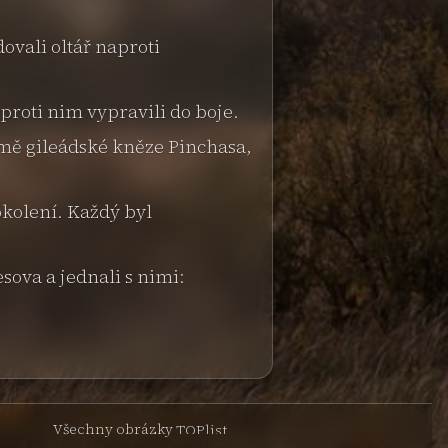
ovali oltář naproti
 proti nim vypravili do boje.
mě gileádské kněze Pinchasa,
kolení. Každý byl
ova a jednali s nimi:
Všechny obrázky