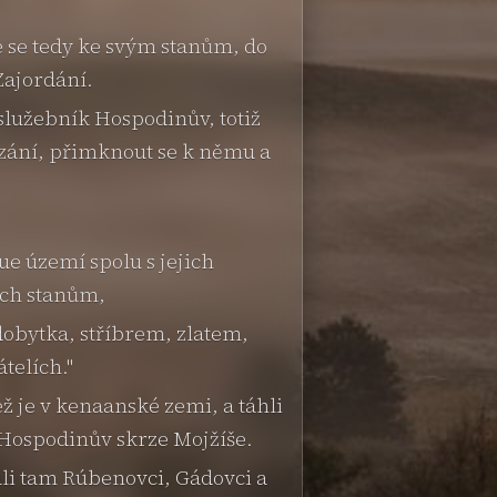
e se tedy ke svým stanům, do
Zajordání.
 služebník Hospodinův, totiž
ázání, přimknout se k němu a
e území spolu s jejich
ich stanům,
dobytka, stříbrem, zlatem,
telích."
ž je v kenaanské zemi, a táhli
 Hospodinův skrze Mojžíše.
li tam Rúbenovci, Gádovci a