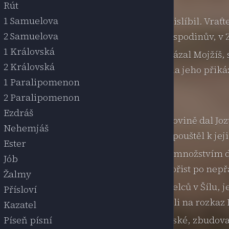
Rút
1 Samuelova
, vašim bratřím odpočinutí, jak jim přislíbil. Vraťt
2 Samuelova
ví, kterou vám dal Mojžíš, služebník Hospodinův, v 
1 Královská
vávat přikázání a zákon, které vám přikázal Mojžíš,
2 Královská
a, chodit po všech jeho cestách a dbát na jeho přik
1 Paralipomenon
elé duše."
2 Paralipomenon
il je a oni odešli ke svým stanům.
Ezdráš
al Mojžíš území v Bášanu a druhé polovině dal Jozu
Nehemjáš
. Když je tehdy Jozue s požehnáním propouštěl k jej
Ester
dy se navraťte ke svým stanům, s velkým množstvím 
Jób
žstvím rouch; rozdělte si s bratřími kořist po nepřá
Žalmy
a kmene Manasesova se vrátili od Izraelců v Šílu, je
Přísloví
ého trvalého vlastnictví, kterou obdrželi na rozkaz
Kazatel
ánským, které jsou ještě v zemi kenaanské, zbudova
Píseň písní