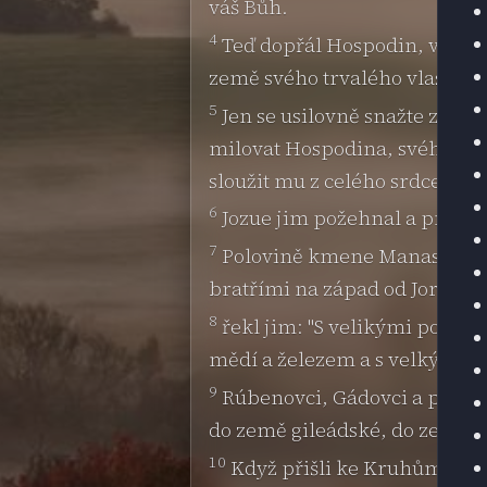
váš Bůh.
4
Teď dopřál Hospodin, váš Bůh
země svého trvalého vlastnict
5
Jen se usilovně snažte zacho
milovat Hospodina, svého Boh
sloužit mu z celého srdce a z c
6
Jozue jim požehnal a propust
7
Polovině kmene Manasesova d
bratřími na západ od Jordánu
8
řekl jim: "S velikými pokla
mědí a železem a s velkým mno
9
Rúbenovci, Gádovci a polovin
do země gileádské, do země sv
10
Když přišli ke Kruhům jord