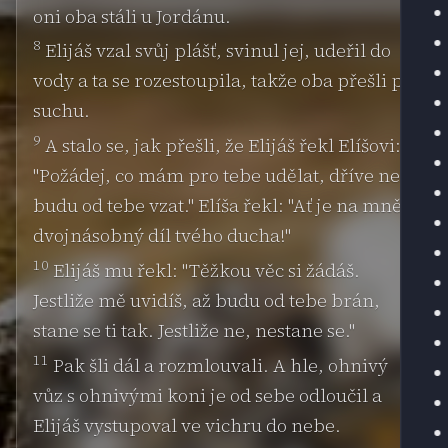
oni oba stáli u Jordánu.
8
Elijáš vzal svůj plášť, svinul jej, udeřil do
vody a ta se rozestoupila, takže oba přešli po
suchu.
9
A stalo se, jak přešli, že Elijáš řekl Elíšovi:
"Požádej, co mám pro tebe udělat, dříve než
budu od tebe vzat." Elíša řekl: "Ať je na mně
dvojnásobný díl tvého ducha!"
10
Elijáš mu řekl: "Těžkou věc si žádáš.
Jestliže mě uvidíš, až budu od tebe brán,
stane se ti tak. Jestliže ne, nestane se."
11
Pak šli dál a rozmlouvali. A hle, ohnivý
vůz s ohnivými koni je od sebe odloučil a
Elijáš vystupoval ve vichru do nebe.