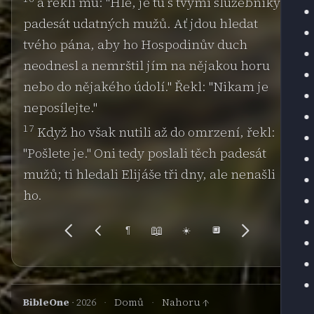
a řekli mu: "Hle, je tu s tvými služebníky
padesát udatných mužů. Ať jdou hledat
tvého pána, aby ho Hospodinův duch
neodnesl a nemrštil jím na nějakou horu
nebo do nějakého údolí." Řekl: "Nikam je
neposílejte."
17
Když ho však nutili až do omrzení, řekl:
"Pošlete je." Oni tedy poslali těch padesát
mužů; ti hledali Elijáše tři dny, ale nenašli
ho.
📖
¶
☀️
🔲
BibleOne
· 2026
·
Domů
·
Nahoru ↑