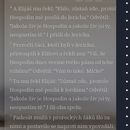
4
A Elijáš mu řekl: "Elíšo, zůstaň zde, protože
Hospodin mě posílá do Jericha." Odvětil:
"Jakože živ je Hospodin a jakože živ jsi ty,
neopustím tě." I přišli do Jericha.
5
Proročtí žáci, kteří byli v Jerichu,
přistoupili k Elíšovi a řekli mu: "Víš, že
Hospodin dnes vezme tvého pána od tebe
vzhůru?" Odvětil: "Vím to také. Mlčte!"
6
Tu mu řekl Elijáš: "Zůstaň zde, protože
Hospodin mě posílá k Jordánu." Odvětil:
"Jakože živ je Hospodin a jakože živ jsi ty,
neopustím tě." I šli oba spolu.
7
Padesát mužů z prorockých žáků šlo za
nimi a postavilo se naproti nim vpovzdálí; a