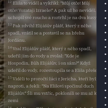
12
Elíša to viděl a vykřikl: "Můj otče! Můj
otče! Vozataji Izraele!" A pak už ho neviděl. I
uchopil své roucho a roztrhl je na dva kusy.
13
Pak zdvihl Elijášův plášť, který z něho
spadl, vrátil se a postavil se na břehu
Jordánu.
14
Vzal Elijášův plášť, který z něho spadl,
udeřil jím do vody a zvolal: "Kde je
Hospodin, Bůh Elijášův, i on sám?" Když
udeřil do vody, rozestoupila se a Elíša přešel.
15
Viděli to proročtí žáci z Jericha, kteří byli
naproti, a řekli: "Na Elíšovi spočinul duch
Elijášův." Šli mu vstříc, poklonili se mu až k
zemi
16