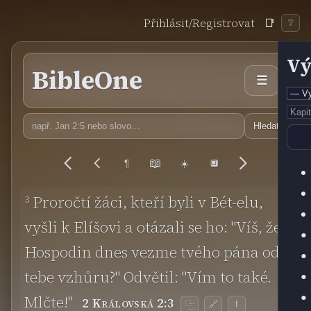
Přihlásit/Registrovat
📑
❔
Vý
BibleOne
☰
Hledat
📖
¶
☀️
🔲
3
Proročtí žáci, kteří byli v Bét-elu,
vyšli k Elíšovi a otázali se ho: "Víš, že
Hospodin dnes vezme tvého pána od
tebe vzhůru?" Odvětil: "Vím to také.
Mlčte!"
2 Královská 2:3
🔗
f
⿻