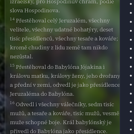
izraelský, pro Hospodinův chrám, podle
slova Hospodinova.
14
Přestěhoval celý Jeruzalém, všechny
velitele, všechny udatné bohatýry, deset
tisíc přesídlenců, všechny tesaře a kováře;
kromě chudiny z lidu země tam nikdo
nezůstal.
15
Přestěhoval do Babylóna Jójakína i
královu matku, královy ženy, jeho dvořany
a přední v zemi, odvedl je jako přesídlence z
Jeruzaléma do Babylóna.
16
Odvedl i všechny válečníky, sedm tisíc
mužů, a tesaře a kováře, tisíc mužů, vesměs
muže schopné boje. Král babylónský je
přivedl do Babylóna jako přesídlence.