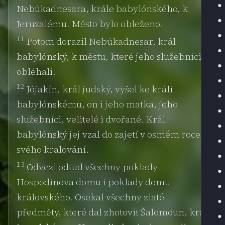
Nebúkadnesara, krále babylónského, k
Jeruzalému. Město bylo obleženo.
11
Potom dorazil Nebúkadnesar, král
babylónský, k městu, které jeho služebníci
obléhali.
12
Jójakín, král judský, vyšel ke králi
babylónskému, on i jeho matka, jeho
služebníci, velitelé i dvořané. Král
babylónský jej vzal do zajetí v osmém roce
svého kralování.
13
Odvezl odtud všechny poklady
Hospodinova domu i poklady domu
královského. Osekal všechny zlaté
předměty, které dal zhotovit Šalomoun, král