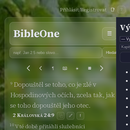
Přihlásit/Registrovat
📑
❔
Vý
BibleOne
☰
Hledat
📖
¶
☀️
🔲
9
Dopouštěl se toho, co je zlé v
Hospodinových očích, zcela tak, jak
se toho dopouštěl jeho otec.
2 Královská 24:9
🔗
f
⿻
10
V té době přitáhli služebníci