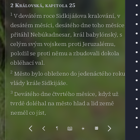
2 Královská, kapitola 25
1
V devátém roce Sidkijášova kralování, v
desátém měsíci, desátého dne toho měsíce,
přitáhl Nebúkadnesar, král babylónský, s
celým svým vojskem proti Jeruzalému,
položil se proti němu a zbudovali dokola
obléhací val.
2
Město bylo obleženo do jedenáctého roku
vlády krále Sidkijáše.
3
Devátého dne čtvrtého měsíce, když už
tvrdě doléhal na město hlad a lid země
neměl co jíst,
📖
¶
☀️
🔲