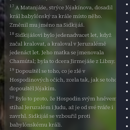
17
A Matanjáše, strýce Jójakínova, dosadil
král babylónský za krále místo něho.
Změnil mu jméno na Sidkijáš.
18
Sidkijášovi bylo jedenadvacet let, když
začal kralovat, a kraloval v Jeruzalémě
jedenáct let. Jeho matka se jmenovala
Chamútal; byla to dcera Jirmejáše z Libny.
19
Dopouštěl se toho, co je zlé v
Hospodinových očích, zcela tak, jak se toho
dopouštěl Jójakím.
20
Bylo to proto, že Hospodin svým hněvem
stíhal Jeruzalém i Judu, až je od své tváře i
zavrhl. Sidkijáš se vzbouřil proti
babylónskému králi.