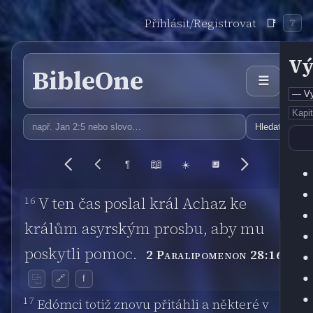
Přihlásit/Registrovat
📑
❔
Vý
BibleOne
☰
Hledat
📖
¶
☀️
🔲
16
V ten čas poslal král Achaz ke
králům asyrským prosbu, aby mu
poskytli pomoc.
2 Paralipomenon 28:16
🔗
f
⿻
17
Edómci totiž znovu přitáhli a některé v