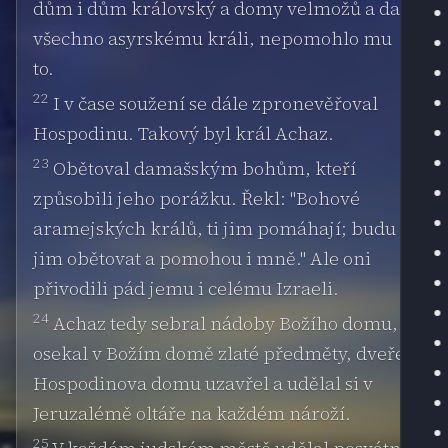
dům i dům královský a domy velmožů a dal
všechno asyrskému králi, nepomohlo mu
to.
22
I v čase soužení se dále zpronevěřoval
Hospodinu. Takový byl král Achaz.
23
Obětoval damašským bohům, kteří
způsobili jeho porážku. Řekl: "Bohové
aramejských králů, ti jim pomáhají; budu
jim obětovat a pomohou i mně." Ale oni
přivodili pád jemu i celému Izraeli.
24
Achaz tedy sebral nádoby Božího domu,
osekal v Božím domě zlaté předměty, dveře
Hospodinova domu uzavřel a udělal si v
Jeruzalémě oltáře na každém nároží.
25