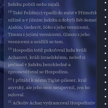
Judsku pobili nebo zajali.
18
Také Pelištejci vpadli do měst v Přímořské
nížině a v jižním Judsku a dobyli Bét-šemeš,
Ajalón, Gederót, Sóko s jeho vesnicemi,
Timnu s jejími vesnicemi, Gimzo s jeho
vesnicemi a usídlili se tam.
19
Hospodin totiž pokořoval Judu kvůli
Achazovi, králi izraelskému, neboť si
počínal v Judsku bezohledně a
zpronevěřoval se Hospodinu.
20
I přitáhl k němu Tiglat-pileser, král
asyrský, ale jeho moc neupevnil, jen ho
sužoval.
21
Ačkoliv Achaz vydrancoval Hospodinův