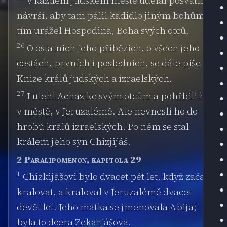
V každém judském městě udělal posvátná
návrší, aby tam pálil kadidlo jiným bohům;
tím urážel Hospodina, Boha svých otců.
26
O ostatních jeho příbězích, o všech jeho
cestách, prvních i posledních, se dále píše v
Knize králů judských a izraelských.
27
I ulehl Achaz ke svým otcům a pohřbili ho
v městě, v Jeruzalémě. Ale nevnesli ho do
hrobů králů izraelských. Po něm se stal
králem jeho syn Chizjijáš.
2 Paralipomenon, kapitola 29
1
Chizkijášovi bylo dvacet pět let, když začal
kralovat, a kraloval v Jeruzalémě dvacet
devět let. Jeho matka se jmenovala Abija;
byla to dcera Zekarjášova.