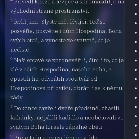
Přivedl kněze a lévijce a shromáždil je na
východní straně prostranství.
5
Řekl jim: "Slyšte mě, lévijci! Teď se
posvěťte, posvěťte i dům Hospodina, Boha
svých otců, a vyneste ze svatyně, co je
nečisté.
6
Naši otcové se zpronevěřili, činili to, co je
zlé v očích Hospodina, našeho Boha, a
opustili ho, odvrátili svou tvář od
Hospodinova příbytku, obrátili se k němu
zády.
7
Dokonce zavřeli dveře předsíně, zhasili
kahánky, nepálili kadidlo a neobětovali ve
svatyni Boha Izraele zápalné oběti.
8
Proto Judu a Jeruzalém postihlo