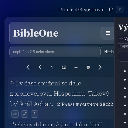
Přihlásit/Registrovat
📑
❔
Vý
BibleOne
☰
Hledat
📖
¶
☀️
🔲
22
I v čase soužení se dále
zpronevěřoval Hospodinu. Takový
byl král Achaz.
2 Paralipomenon 28:22
🔗
f
⿻
23
Obětoval damašským bohům, kteří