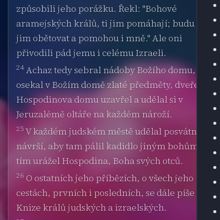
způsobili jeho porážku. Řekl: "Bohové
aramejských králů, ti jim pomáhají; budu
jim obětovat a pomohou i mně." Ale oni
přivodili pád jemu i celému Izraeli.
24
Achaz tedy sebral nádoby Božího domu,
osekal v Božím domě zlaté předměty, dveře
Hospodinova domu uzavřel a udělal si v
Jeruzalémě oltáře na každém nároží.
25
V každém judském městě udělal posvátná
návrší, aby tam pálil kadidlo jiným bohům;
tím urážel Hospodina, Boha svých otců.
26
O ostatních jeho příbězích, o všech jeho
cestách, prvních i posledních, se dále píše v
Knize králů judských a izraelských.