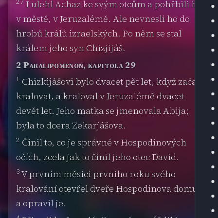
27
I ulehl Achaz ke svým otcům a pohřbili ho
v městě, v Jeruzalémě. Ale nevnesli ho do
hrobů králů izraelských. Po něm se stal
králem jeho syn Chizjijáš.
2 Paralipomenon, kapitola 29
1
Chizkijášovi bylo dvacet pět let, když začal
kralovat, a kraloval v Jeruzalémě dvacet
devět let. Jeho matka se jmenovala Abija;
byla to dcera Zekarjášova.
2
Činil to, co je správné v Hospodinových
očích, zcela jak to činil jeho otec David.
3
V prvním měsíci prvního roku svého
kralování otevřel dveře Hospodinova domu
a opravil je.
4