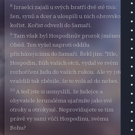
8
Izraelci zajali u svých bratří dvě stě tisíc
žen, synů a dcer a uloupili u nich obrovskou
kořist. Kořist odvezli do Samaří.
9
Tam však byl Hospodinův prorok jménem
Obéd. Ten vyšel naproti oddílu
přicházejícímu do Samaří. Řekl jim: "Hle,
Hospodin, Bůh vašich otců, vydal ve svém
rozhořčení Judu do vašich rukou. Ale vy jste
vraždili tak zběsile, že to volá až do nebes.
10
A teď jste si usmyslili, že Judejce a
obyvatele Jeruzaléma ujařmíte jako své
otroky a otrokyně. Neproviňujete se tím
právě vy sami vůči Hospodinu, svému
Bohu?