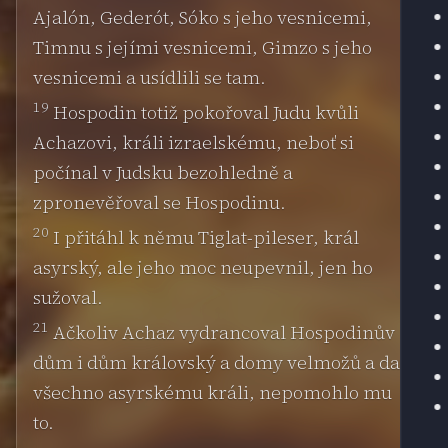
Ajalón, Gederót, Sóko s jeho vesnicemi,
Timnu s jejími vesnicemi, Gimzo s jeho
vesnicemi a usídlili se tam.
19
Hospodin totiž pokořoval Judu kvůli
Achazovi, králi izraelskému, neboť si
počínal v Judsku bezohledně a
zpronevěřoval se Hospodinu.
20
I přitáhl k němu Tiglat-pileser, král
asyrský, ale jeho moc neupevnil, jen ho
sužoval.
21
Ačkoliv Achaz vydrancoval Hospodinův
dům i dům královský a domy velmožů a dal
všechno asyrskému králi, nepomohlo mu
to.