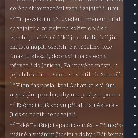
celého shromáždění vzdali zajatců i lupu.
15
Tu povstali muži uvedení jménem, ujali
se zajatců a ze získané kořisti oblékli
všechny nahé. Oblékli je a obuli, dali jim
najíst a napít, ošetřili je a všechny, kdo
únavou klesali, dopravili na oslech a
převedli do Jericha, Palmového města, k
jejich bratřím. Potom se vrátili do Samaří.
16
V ten čas poslal král Achaz ke králům
asyrským prosbu, aby mu poskytli pomoc.
17
Edómci totiž znovu přitáhli a některé v
Judsku pobili nebo zajali.
18
Také Pelištejci vpadli do měst v Přímořské
nížině a v jižním Judsku a dobyli Bét-šemeš,