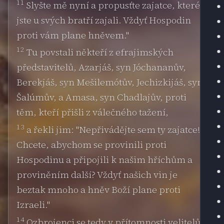
11
Slyšte mě nyní a propusťte zajatce, které
jste u svých bratří zajali. Vždyť Hospodin
proti vám plane hněvem."
12
Tu povstali někteří z efrajimských
představitelů, Azarjáš, syn Jóchananův,
Berekjáš, syn Mešilemótův, Jechizkijáš, syn
Šalúmův, a Amasa, syn Chadlajův, proti
těm, kteří přišli z válečného tažení,
13
a řekli jim: "Nepřivádějte sem ty zajatce!
Chcete, abychom se provinili proti
Hospodinu a připojili k našim hříchům a
proviněním další? Vždyť našich vin je
beztak mnoho a hněv Boží plane proti
Izraeli."
14
Ozbrojenci se tedy v přítomnosti velitelů a