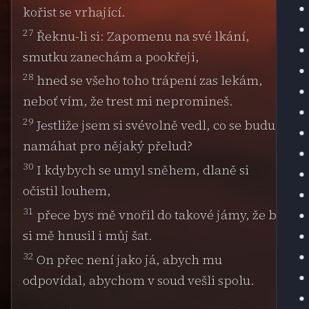
kořist se vrhající.
27
Řeknu-li si: Zapomenu na své lkání,
smutku zanechám a pookřeji,
28
hned se všeho toho trápení zas lekám,
neboť vím, že trest mi nepromineš.
29
Jestliže jsem si svévolně vedl, co se budu
namáhat pro nějaký přelud?
30
I kdybych se umyl sněhem, dlaně si
očistil louhem,
31
přece bys mě vnořil do takové jámy, že by
si mě hnusil i můj šat.
32
On přec není jako já, abych mu
odpovídal, abychom v soud vešli spolu.