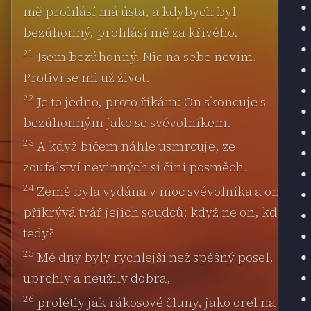
mě prohlásí má ústa, a kdybych byl
bezúhonný, prohlásí mě za křivého.
21
Jsem bezúhonný. Nic na sebe nevím.
Protiví se mi už život.
22
Je to jedno, proto říkám: On skoncuje s
bezúhonným jako se svévolníkem.
23
A když bičem náhle usmrcuje, ze
zoufalství nevinných si činí posměch.
24
Země byla vydána v moc svévolníka a on
přikrývá tvář jejich soudců; když ne on, kdo
tedy?
25
Mé dny byly rychlejší než spěšný posel,
uprchly a neužily dobra,
26
prolétly jak rákosové čluny, jako orel na