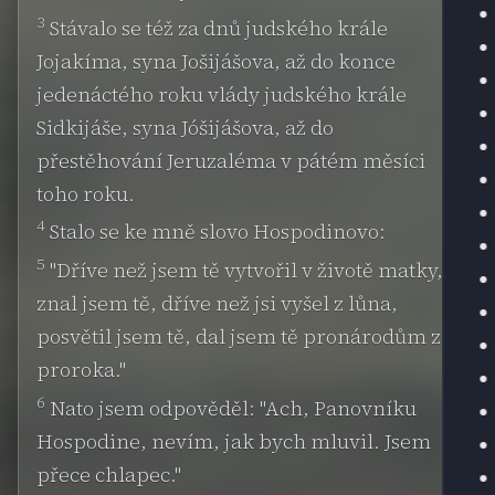
3
Stávalo se též za dnů judského krále
Jojakíma, syna Jošijášova, až do konce
jedenáctého roku vlády judského krále
Sidkijáše, syna Jóšijášova, až do
přestěhování Jeruzaléma v pátém měsíci
toho roku.
4
Stalo se ke mně slovo Hospodinovo:
5
"Dříve než jsem tě vytvořil v životě matky,
znal jsem tě, dříve než jsi vyšel z lůna,
posvětil jsem tě, dal jsem tě pronárodům za
proroka."
6
Nato jsem odpověděl: "Ach, Panovníku
Hospodine, nevím, jak bych mluvil. Jsem
přece chlapec."