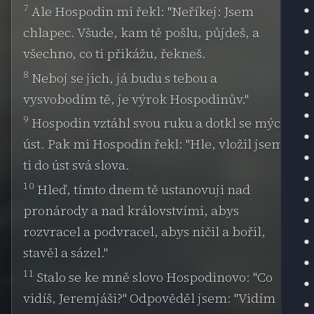
7
Ale Hospodin mi řekl: "Neříkej: Jsem
chlapec. Všude, kam tě pošlu, půjdeš, a
všechno, co ti přikážu, řekneš.
8
Neboj se jich, já budu s tebou a
vysvobodím tě, je výrok Hospodinův."
9
Hospodin vztáhl svou ruku a dotkl se mých
úst. Pak mi Hospodin řekl: "Hle, vložil jsem
ti do úst svá slova.
10
Hleď, tímto dnem tě ustanovuji nad
pronárody a nad královstvími, abys
rozvracel a podvracel, abys ničil a bořil,
stavěl a sázel."
11
Stalo se ke mně slovo Hospodinovo: "Co
vidíš, Jeremjáši?" Odpověděl jsem: "Vidím