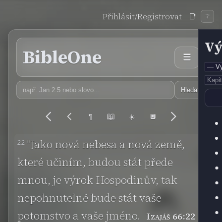
Přihlásit/Registrovat
📑
❔
Vý
BibleOne
☰
Hledat
📖
¶
☀️
🔲
22
"Jako nová nebesa a nová země,
které učiním, budou stát přede
mnou, je výrok Hospodinův, tak
nepohnutelně bude stát vaše
potomstvo a vaše jméno.
Izajáš 66:22