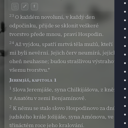
🔗
f
⿻
23
O každém novoluní, v každý den
odpočinku, přijde se sklonit veškeré
tvorstvo přede mnou, praví Hospodin.
24
Až vyjdou, spatří mrtvá těla mužů, kteří
mi byli nevěrní. Jejich červ neumírá, jejich
oheň neuhasne; budou strašlivou výstrahou
všemu tvorstvu."
Jeremjáš, kapitola 1
1
Slova Jeremjáše, syna Chilkijášova, z kněží
v Anatótu v zemi Benjamínově.
2
K němu se stalo slovo Hospodinovo za dnů
judského krále Jošijáše, syna Amónova, ve
třináctém roce jeho kralování.