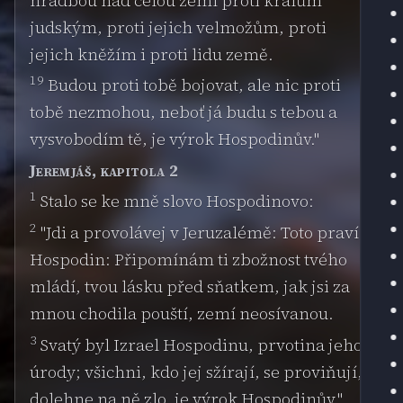
hradbou nad celou zemí proti králům
judským, proti jejich velmožům, proti
jejich kněžím i proti lidu země.
19
Budou proti tobě bojovat, ale nic proti
tobě nezmohou, neboť já budu s tebou a
vysvobodím tě, je výrok Hospodinův."
Jeremjáš, kapitola 2
1
Stalo se ke mně slovo Hospodinovo:
2
"Jdi a provolávej v Jeruzalémě: Toto praví
Hospodin: Připomínám ti zbožnost tvého
mládí, tvou lásku před sňatkem, jak jsi za
mnou chodila pouští, zemí neosívanou.
3
Svatý byl Izrael Hospodinu, prvotina jeho
úrody; všichni, kdo jej sžírají, se proviňují,
dolehne na ně zlo, je výrok Hospodinův."