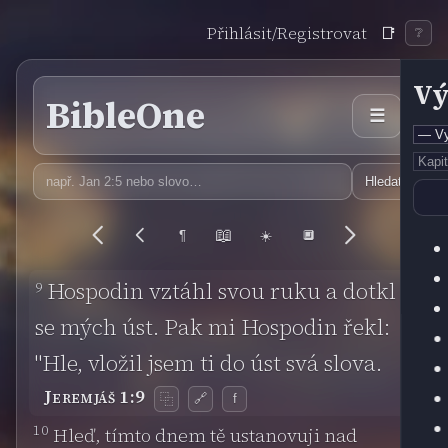
Přihlásit/Registrovat
📑
❔
Vý
BibleOne
☰
Hledat
📖
¶
☀️
🔲
9
Hospodin vztáhl svou ruku a dotkl
se mých úst. Pak mi Hospodin řekl:
"Hle, vložil jsem ti do úst svá slova.
Jeremjáš 1:9
🔗
f
⿻
10
Hleď, tímto dnem tě ustanovuji nad