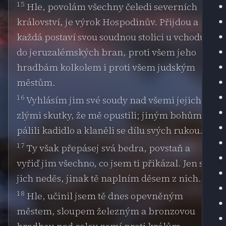
15
Hle, povolám všechny čeledi severních
království, je výrok Hospodinův. Přijdou a
každá postaví svou soudnou stolici u vchodu
do jeruzalémských bran, proti všem jeho
hradbám kolkolem i proti všem judským
městům.
16
Vyhlásím jim své soudy nad všemi jejich
zlými skutky, že mě opustili; jiným bohům
pálili kadidlo a klaněli se dílu svých rukou.
17
Ty však přepásej svá bedra, povstaň a
vyřiď jim všechno, co jsem ti přikázal. Jen se
jich neděs, jinak tě naplním děsem z nich.
18
Hle, učinil jsem tě dnes opevněným
městem, sloupem železným a bronzovou