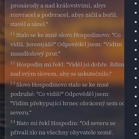
pronárody a nad královstvími, abys
rozvracel a podvracel, abys ničil a bořil,
stavěl a sázel."
11
Stalo se ke mně slovo Hospodinovo: "Co
vidíš, Jeremjáši?" Odpověděl jsem: "Vidím
mandloňový prut."
12
Hospodin mi řekl: "Viděl jsi dobře. Bdím
nad svým slovem, aby se uskutečnilo."
13
Slovo Hospodinovo stalo se ke mně
podruhé: "Co vidíš?" Odpověděl jsem:
"Vidím překypující hrnec obrácený sem od
severu."
14
Nato mi řekl Hospodin: "Od severu se
přivalí zlo na všechny obyvatele země.