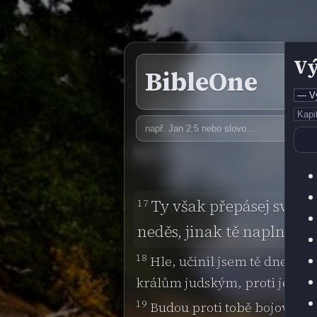
Vý
BibleOne
17
Ty však přepásej svá be
neděs, jinak tě naplním 
18
Hle, učinil jsem tě dnes 
králům judským, proti jejich 
19
Budou proti tobě bojovat, a