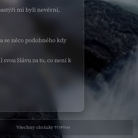
astýři mi byli nevěrní,
zda se něco podobného kdy
svou Slávu za to, co není k
Všechny obrázky