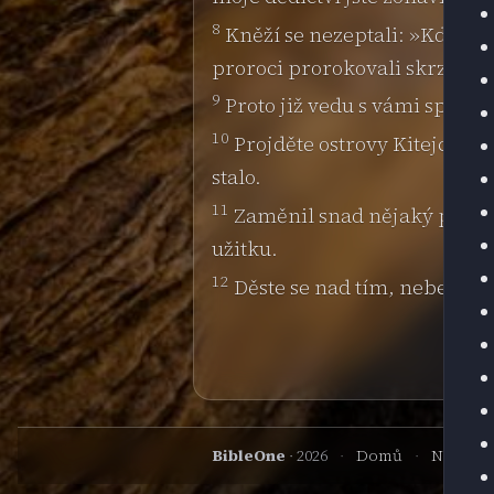
8
Kněží se nezeptali: »Kde je 
proroci prorokovali skrze Baal
9
Proto již vedu s vámi spor, j
10
Projděte ostrovy Kitejců a 
stalo.
11
Zaměnil snad nějaký pronáro
užitku.
12
Děste se nad tím, nebesa, 
BibleOne
· 2026
·
Domů
·
Nahoru