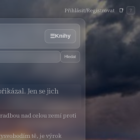
Přihlásit/Registrovat
📑
❔
Knihy
☰
Hledat
řikázal. Jen se jich
radbou nad celou zemí proti
vysvobodím tě, je výrok