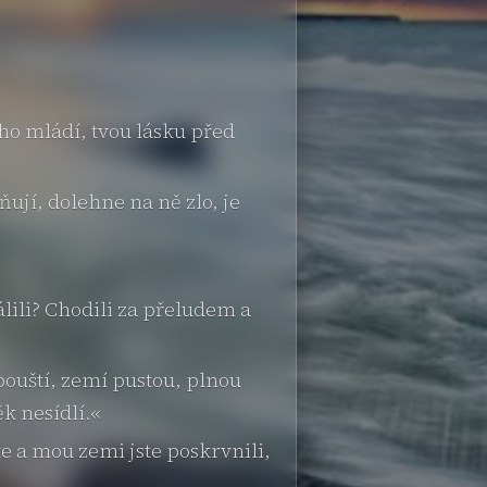
ho mládí, tvou lásku před
ňují, dolehne na ně zlo, je
lili? Chodili za přeludem a
pouští, zemí pustou, plnou
k nesídlí.«
ste a mou zemi jste poskrvnili,