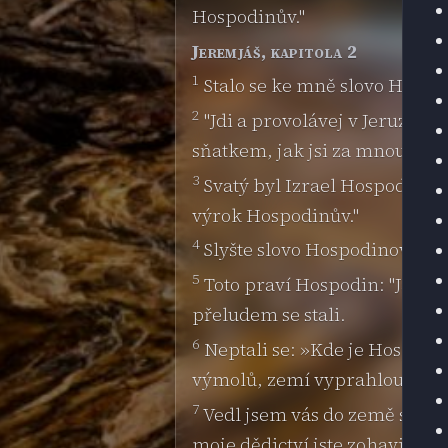
Hospodinův."
Jeremjáš, kapitola 2
1
Stalo se ke mně slovo Hospo
2
"Jdi a provolávej v Jeruzalé
sňatkem, jak jsi za mnou chod
3
Svatý byl Izrael Hospodinu, p
výrok Hospodinův."
4
Slyšte slovo Hospodinovo, d
5
Toto praví Hospodin: "Jaké b
přeludem se stali.
6
Neptali se: »Kde je Hospodin
výmolů, zemí vyprahlou, zemí 
7
Vedl jsem vás do země sadů, a
moje dědictví jste zohavili.