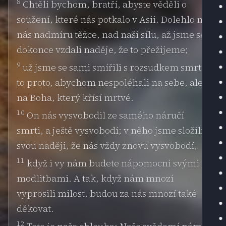
8
Chtěli bychom, bratří, abyste věděli o
soužení, které nás potkalo v Asii. Dolehlo na
nás nadmíru těžce, nad naši sílu, až jsme se
dokonce vzdali naděje, že to přežijeme;
9
už jsme se sami smířili s rozsudkem smrti -
to proto, abychom nespoléhali na sebe, ale
na Boha, který křísí mrtvé.
10
On nás vysvobodil ze samého náručí
smrti, a ještě vysvobodí; v něho jsme složili
svou naději, že nás vždy znovu vysvobodí,
11
když i vy nám budete nápomocni svými
modlitbami. A tak, když nám mnozí
vyprosili milost, budou za nás mnozí také
děkovat.
12