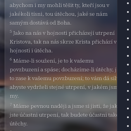
abychom i my mohli těšit ty, kteří jsou v
jakékoli tísni, tou útěchou, jaké se nám
samým dostává od Boha.
5
Jako na nás v hojnosti přicházejí utrpení
Kristova, tak na nás skrze Krista přichází v
hojnosti i útěcha.
6
Máme-li soužení, je to k vašemu
povzbuzení a spáse; docházíme-li útěchy, je
to zase k vašemu povzbuzení; to vám dá sílu,
abyste vydrželi stejné utrpení, v jakém jsme
my.
7
Máme pevnou naději a jsme si jisti, že jako
jste účastni utrpení, tak budete účastni také
útěchy.