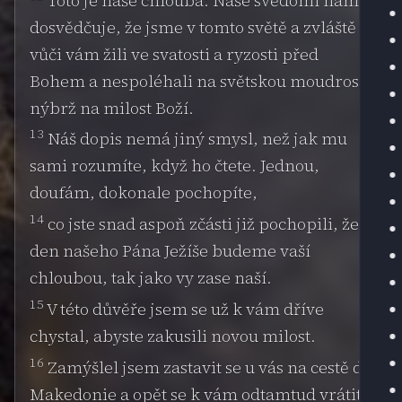
Toto je naše chlouba: Naše svědomí nám
dosvědčuje, že jsme v tomto světě a zvláště
vůči vám žili ve svatosti a ryzosti před
Bohem a nespoléhali na světskou moudrost,
nýbrž na milost Boží.
13
Náš dopis nemá jiný smysl, než jak mu
sami rozumíte, když ho čtete. Jednou,
doufám, dokonale pochopíte,
14
co jste snad aspoň zčásti již pochopili, že v
den našeho Pána Ježíše budeme vaší
chloubou, tak jako vy zase naší.
15
V této důvěře jsem se už k vám dříve
chystal, abyste zakusili novou milost.
16
Zamýšlel jsem zastavit se u vás na cestě do
Makedonie a opět se k vám odtamtud vrátit,