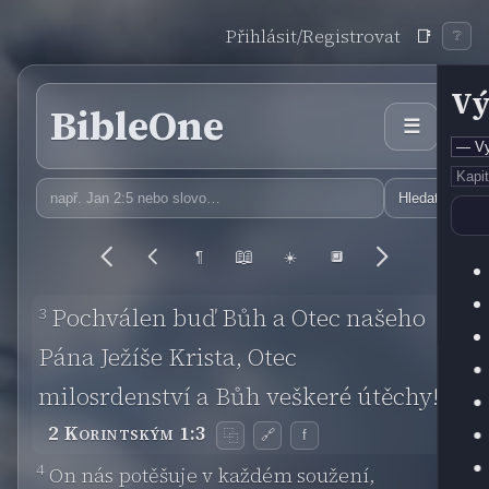
Přihlásit/Registrovat
📑
❔
Vý
BibleOne
☰
Hledat
📖
¶
☀️
🔲
3
Pochválen buď Bůh a Otec našeho
Pána Ježíše Krista, Otec
milosrdenství a Bůh veškeré útěchy!
2 Korintským 1:3
🔗
f
⿻
4
On nás potěšuje v každém soužení,