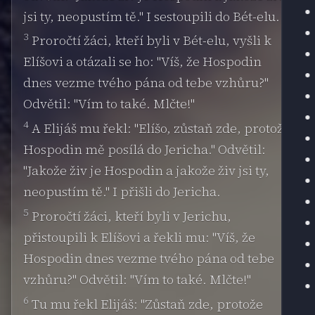
jsi ty, neopustím tě." I sestoupili do Bét-elu.
3
Proročtí žáci, kteří byli v Bét-elu, vyšli k
Elíšovi a otázali se ho: "Víš, že Hospodin
dnes vezme tvého pána od tebe vzhůru?"
Odvětil: "Vím to také. Mlčte!"
4
A Elijáš mu řekl: "Elíšo, zůstaň zde, protože
Hospodin mě posílá do Jericha." Odvětil:
"Jakože živ je Hospodin a jakože živ jsi ty,
neopustím tě." I přišli do Jericha.
5
Proročtí žáci, kteří byli v Jerichu,
přistoupili k Elíšovi a řekli mu: "Víš, že
Hospodin dnes vezme tvého pána od tebe
vzhůru?" Odvětil: "Vím to také. Mlčte!"
6
Tu mu řekl Elijáš: "Zůstaň zde, protože