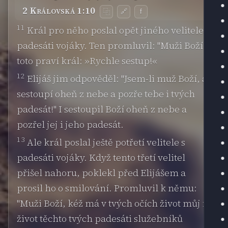
2 Královská 1:10
🔗
f
⿻
11
Král pro něho poslal opět jiného velitele s
padesáti vojáky. Ten promluvil: "Muži Boží,
toto praví král: »Rychle sestup!«
12
Elijáš jim odpověděl: "Jsem-li muž Boží, ať
sestoupí oheň z nebe a pozře tebe i tvých
padesát!" I sestoupil Boží oheň z nebe a
pozřel jej i jeho padesát.
13
Ale král poslal ještě potřetí velitele s
padesáti vojáky. Když tento třetí velitel
přišel nahoru, poklekl před Elijášem a
prosil ho o smilování. Promluvil k němu:
"Muži Boží, kéž má v tvých očích život můj i
život těchto tvých padesáti služebníků