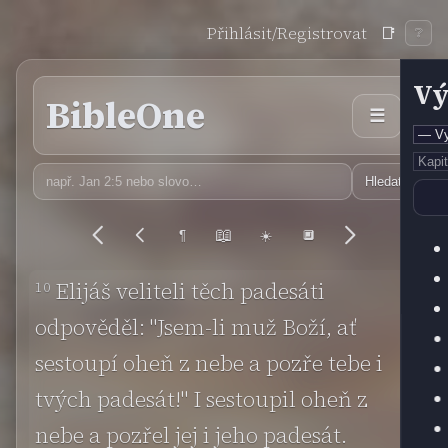
Přihlásit/Registrovat
📑
❔
Vý
BibleOne
☰
Hledat
📖
¶
☀️
🔲
10
Elijáš veliteli těch padesáti
odpověděl: "Jsem-li muž Boží, ať
sestoupí oheň z nebe a pozře tebe i
tvých padesát!" I sestoupil oheň z
nebe a pozřel jej i jeho padesát.