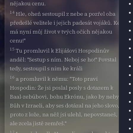
nějakou cenu.
14
Hle, oheň sestoupil z nebe a pozřel oba
předešlé velitele i jejich padesát vojáků. Kéž
má nyní můj život v tvých očích nějakou
cenu!"
15
Tu promluvil k Elijášovi Hospodinův
anděl: "Sestup s ním. Neboj se ho!" Povstal
tedy, sestoupil s ním ke králi
16
a promluvil k němu: "Toto praví
Hospodin: Že jsi poslal posly s dotazem k
Baal-zebúbovi, bohu Ekrónu, jako by nebyl
Bůh v Izraeli, aby ses dotázal na jeho slovo,
proto z lože, na něž jsi ulehl, nepovstaneš,
ale zcela jistě zemřeš."
17