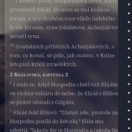
I zemřel podle Hospodinova slova, které
promluvil Elijáš. Po něm se stal králem
Jóram, a to v druhém roce vlády judského
krále Jórama, syna Jóšafatova. Achazjáš totiž
neměl syna.
18
O ostatních příbězích Achazjášových, o
tom, co konal, se píše, jak známo, v Knize
letopisů králů izraelských.
2 Královská, kapitola 2
1
I stalo se, když Hospodin chtěl vzít Elijáše
ve vichru vzhůru do nebe, že Elijáš s Elíšou
se právě ubírali z Gilgálu.
2
Elijáš řekl Elíšovi: "Zůstaň zde, protože mě
Hospodin posílá do Bét-elu." Elíša mu
odvětil: "Jakože živ je Hospodin a jakože živ