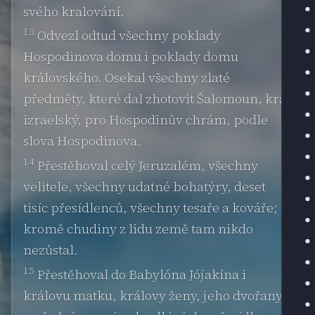
svého kralování.
13
Odvezl odtud všechny poklady
Hospodinova domu i poklady domu
královského. Osekal všechny zlaté
předměty, které dal zhotovit Šalomoun, král
izraelský, pro Hospodinův chrám, podle
slova Hospodinova.
14
Přestěhoval celý Jeruzalém, všechny
velitele, všechny udatné bohatýry, deset
tisíc přesídlenců, všechny tesaře a kováře;
kromě chudiny z lidu země tam nikdo
nezůstal.
15
Přestěhoval do Babylóna Jójakína i
královu matku, královy ženy, jeho dvořany