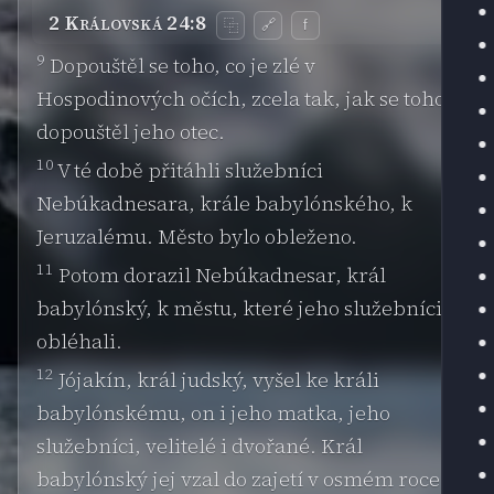
2 Královská 24:8
🔗
f
⿻
9
Dopouštěl se toho, co je zlé v
Hospodinových očích, zcela tak, jak se toho
dopouštěl jeho otec.
10
V té době přitáhli služebníci
Nebúkadnesara, krále babylónského, k
Jeruzalému. Město bylo obleženo.
11
Potom dorazil Nebúkadnesar, král
babylónský, k městu, které jeho služebníci
obléhali.
12
Jójakín, král judský, vyšel ke králi
babylónskému, on i jeho matka, jeho
služebníci, velitelé i dvořané. Král
babylónský jej vzal do zajetí v osmém roce