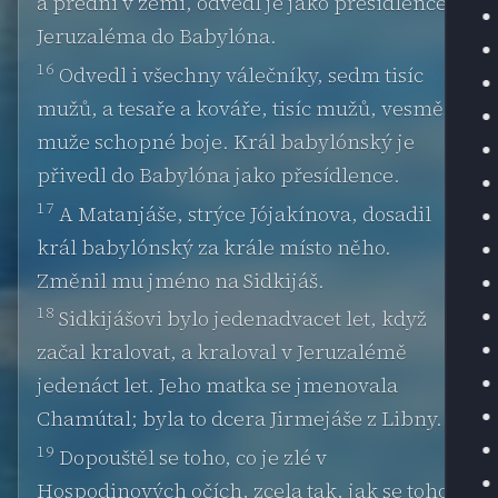
a přední v zemi, odvedl je jako přesídlence z
Jeruzaléma do Babylóna.
16
Odvedl i všechny válečníky, sedm tisíc
mužů, a tesaře a kováře, tisíc mužů, vesměs
muže schopné boje. Král babylónský je
přivedl do Babylóna jako přesídlence.
17
A Matanjáše, strýce Jójakínova, dosadil
král babylónský za krále místo něho.
Změnil mu jméno na Sidkijáš.
18
Sidkijášovi bylo jedenadvacet let, když
začal kralovat, a kraloval v Jeruzalémě
jedenáct let. Jeho matka se jmenovala
Chamútal; byla to dcera Jirmejáše z Libny.
19
Dopouštěl se toho, co je zlé v
Hospodinových očích, zcela tak, jak se toho