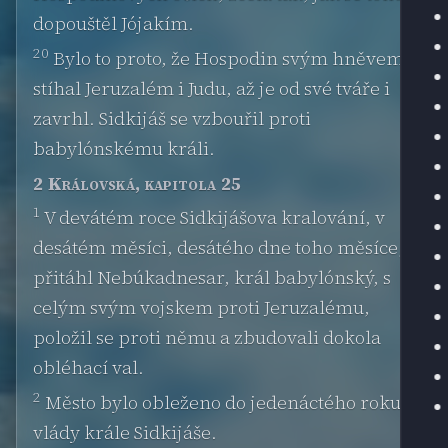
dopouštěl Jójakím.
20
Bylo to proto, že Hospodin svým hněvem
stíhal Jeruzalém i Judu, až je od své tváře i
zavrhl. Sidkijáš se vzbouřil proti
babylónskému králi.
2 Královská, kapitola 25
1
V devátém roce Sidkijášova kralování, v
desátém měsíci, desátého dne toho měsíce,
přitáhl Nebúkadnesar, král babylónský, s
celým svým vojskem proti Jeruzalému,
položil se proti němu a zbudovali dokola
obléhací val.
2
Město bylo obleženo do jedenáctého roku
vlády krále Sidkijáše.