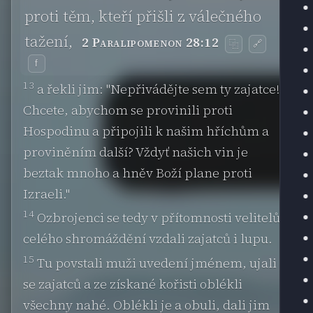
proti těm, kteří přišli z válečného
tažení,
2 Paralipomenon 28:12
🔗
⿻
f
13
a řekli jim: "Nepřivádějte sem ty zajatce!
Chcete, abychom se provinili proti
Hospodinu a připojili k našim hříchům a
proviněním další? Vždyť našich vin je
beztak mnoho a hněv Boží plane proti
Izraeli."
14
Ozbrojenci se tedy v přítomnosti velitelů a
celého shromáždění vzdali zajatců i lupu.
15
Tu povstali muži uvedení jménem, ujali
se zajatců a ze získané kořisti oblékli
všechny nahé. Oblékli je a obuli, dali jim