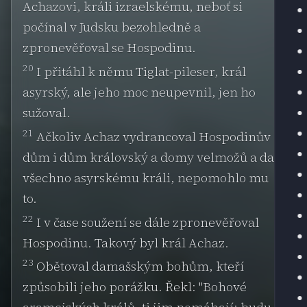
Achazovi, králi izraelskému, neboť si
počínal v Judsku bezohledně a
zpronevěřoval se Hospodinu.
20
I přitáhl k němu Tiglat-pileser, král
asyrský, ale jeho moc neupevnil, jen ho
sužoval.
21
Ačkoliv Achaz vydrancoval Hospodinův
dům i dům královský a domy velmožů a dal
všechno asyrskému králi, nepomohlo mu
to.
22
I v čase soužení se dále zpronevěřoval
Hospodinu. Takový byl král Achaz.
23
Obětoval damašským bohům, kteří
způsobili jeho porážku. Řekl: "Bohové