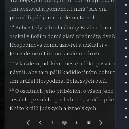
aramejských králů, ti jim pomáhají; budu
jim obětovat a pomohou i mně." Ale oni
přivodili pád jemu i celému Izraeli.
24
Achaz tedy sebral nádoby Božího domu,
osekal v Božím domě zlaté předměty, dveře
Hospodinova domu uzavřel a udělal si v
Jeruzalémě oltáře na každém nároží.
25
V každém judském městě udělal posvátná
návrší, aby tam pálil kadidlo jiným bohům;
tím urážel Hospodina, Boha svých otců.
26
O ostatních jeho příbězích, o všech jeho
cestách, prvních i posledních, se dále píše v
Knize králů judských a izraelských.
📖
¶
☀️
🔲