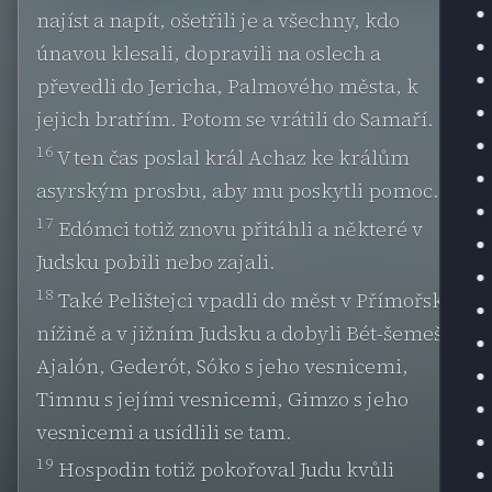
najíst a napít, ošetřili je a všechny, kdo
únavou klesali, dopravili na oslech a
převedli do Jericha, Palmového města, k
jejich bratřím. Potom se vrátili do Samaří.
16
V ten čas poslal král Achaz ke králům
asyrským prosbu, aby mu poskytli pomoc.
17
Edómci totiž znovu přitáhli a některé v
Judsku pobili nebo zajali.
18
Také Pelištejci vpadli do měst v Přímořské
nížině a v jižním Judsku a dobyli Bét-šemeš,
Ajalón, Gederót, Sóko s jeho vesnicemi,
Timnu s jejími vesnicemi, Gimzo s jeho
vesnicemi a usídlili se tam.
19
Hospodin totiž pokořoval Judu kvůli