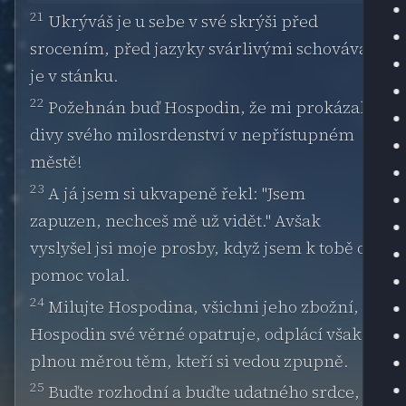
21
Ukrýváš je u sebe v své skrýši před
srocením, před jazyky svárlivými schováváš
je v stánku.
22
Požehnán buď Hospodin, že mi prokázal
divy svého milosrdenství v nepřístupném
městě!
23
A já jsem si ukvapeně řekl: "Jsem
zapuzen, nechceš mě už vidět." Avšak
vyslyšel jsi moje prosby, když jsem k tobě o
pomoc volal.
24
Milujte Hospodina, všichni jeho zbožní,
Hospodin své věrné opatruje, odplácí však
plnou měrou těm, kteří si vedou zpupně.
25
Buďte rozhodní a buďte udatného srdce,