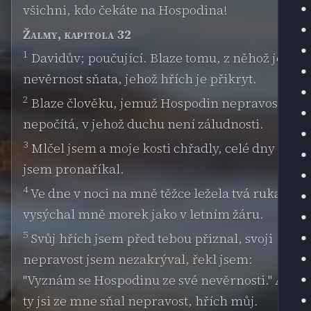
všichni, kdo čekáte na Hospodina!
Žalmy, kapitola 32
1
Davidův; poučující. Blaze tomu, z něhož je
nevěrnost sňata, jehož hřích je přikryt.
2
Blaze člověku, jemuž Hospodin nepravost
nepočítá, v jehož duchu není záludnosti.
3
Mlčel jsem a moje kosti chřadly, celé dny
jsem pronaříkal.
4
Ve dne v noci na mně těžce ležela tvá ruka,
vysýchal mně morek jako v letním žáru.
5
Svůj hřích jsem před tebou přiznal, svoji
nepravost jsem nezakrýval, řekl jsem:
"Vyznám se Hospodinu ze své nevěrnosti." A
ty jsi ze mne sňal nepravost, hřích můj.