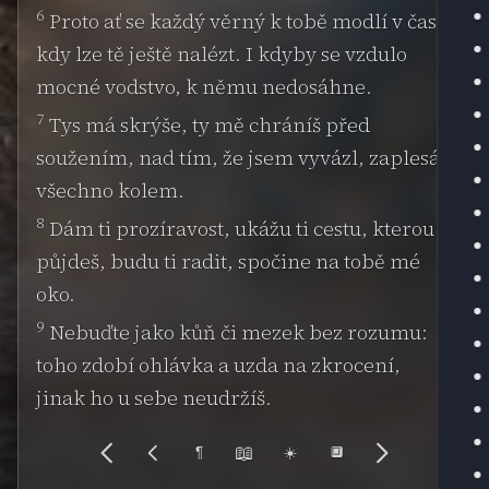
6
Proto ať se každý věrný k tobě modlí v čas,
kdy lze tě ještě nalézt. I kdyby se vzdulo
mocné vodstvo, k němu nedosáhne.
7
Tys má skrýše, ty mě chráníš před
soužením, nad tím, že jsem vyvázl, zaplesá
všechno kolem.
8
Dám ti prozíravost, ukážu ti cestu, kterou
půjdeš, budu ti radit, spočine na tobě mé
oko.
9
Nebuďte jako kůň či mezek bez rozumu:
toho zdobí ohlávka a uzda na zkrocení,
jinak ho u sebe neudržíš.
📖
¶
☀️
🔲