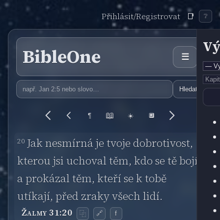
Přihlásit/Registrovat
📑
❔
Vý
BibleOne
☰
Hledat
📖
¶
☀️
🔲
20
Jak nesmírná je tvoje dobrotivost,
kterou jsi uchoval těm, kdo se tě bojí,
a prokázal těm, kteří se k tobě
utíkají, před zraky všech lidí.
Žalmy 31:20
🔗
f
⿻